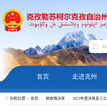
首页
走进克州
领导
当前位置：
首页
»
财政预决算
»
2023年度决算及三公经费
»
部
克孜勒苏柯尔克孜自