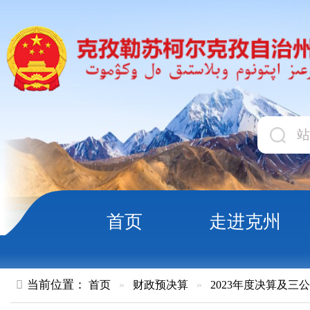
首页
走进克州
领导
当前位置：
首页
»
财政预决算
»
2023年度决算及三公经费
»
部
克孜勒苏柯尔克孜自治州人