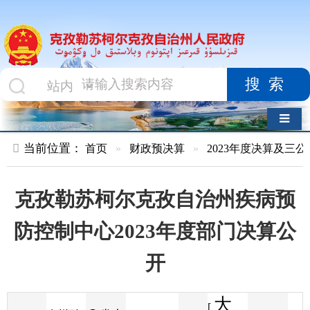
搜索
导航切换
当前位置：
首页
»
财政预决算
»
2023年度决算及三公经费
»
部
克孜勒苏柯尔克孜自治州疾病预
防控制中心2023年度部门决算公
开
大
[
发布
克州财
2024-07-30
61
来源
字体
阅读
中
12:50
2
政局
时间
小
]