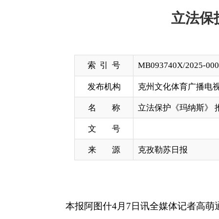
索 引 号
MB093740X/2025-00014
发布机构
克州文化体育广播电视和旅游局
名 称
立法保护《玛纳斯》 推动非物质
文 号
来 源
克孜勒苏日报
本报阿图什
4
月
7
日讯
全媒体记者高萌
通讯员崔路
吾尔自治区玛纳斯非物质文化遗产保护条例》（以下
该《条例》将于今年
5
月
1
日起施行，其中明确提
展文学、舞台艺术、美术摄影、影视等多种形式的艺
《条例》共
26
条，从建立健全保护传承措施到研