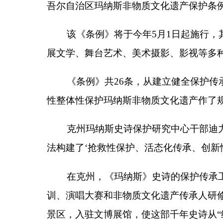
性整体性保护玛纳斯非物质文化遗产作了规定。
克州玛纳斯史诗保护研究中心干部迪力苏亚尔
·
法构建了
‘
抢救性保护、活态化传承、创新性发展
’
的
在克州，《玛纳斯》史诗的保护传承工作已形成
训、演唱大赛和非物质文化遗产传承人研修班，打造
景区，入驻文博展馆，使这部千年史诗从
“
纸上记载
”
玛纳斯国家级非物质文化遗产代表性传承人江努
的消息，他难掩内心的喜悦。
“
《条例》的出台，让
心和动力将《玛纳斯》传承下去。我希望《玛纳斯》
诗，让我们的文化瑰宝一代代传下去，越传越响亮！
州文化体育广播电视和旅游局党组副书记、局长
好、利用好非物质文化遗产，以英雄史诗《玛纳斯》