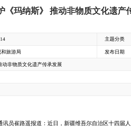
主题分类
发布日期
2025-04-10 16:50
文化遗产传承发展
遥报道：近日，新疆维吾尔自治区十四届人大常委会第十九次会
简称《条例》），为千年史诗《玛纳斯》的传承构筑起坚实的法
出，要
“
合理利用玛纳斯非物质文化遗产资源，开发文化产品，提
术创作
”
等。
究翻译出版，从文艺创作、宣传推广到组织开展学术研讨、国际