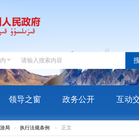
政务新
搜索
之窗
政务公开
互动交流
政务服
行法规条例
»
正文
纳斯》 推动非物质文化遗产传承发展