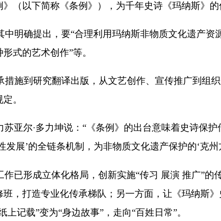
多力坤说：
“
《条例》的出台意味着史诗保护传承真正实现了有法
全链条机制，为非物质文化遗产保护的
‘
克州方案
’
提供了法治范本
立体化格局，创新实施
“
传习
展演
推广
”
的传承模式。一方面，举
专业化传承梯队；另一方面，让《玛纳斯》史诗走进校园，融入
变为
“
身边故事
”
，走向
“
百姓日常
”
。
日
·
图日干巴依深耕史诗传承数十载，培养了众多优秀的玛纳斯其
我们这些传承人感受到了党和政府对中华优秀传统文化的关心与爱
能像天山雪莲一样，永远绽放在人们心里，也希望有越来越多的
”
江努日
·
图日干巴依说。
杰恩西别克
·
吾尔哈力恰说：
“
将以《条例》出台为契机，充分挖
为载体，多角度全方位构建展现中华文化共同性、各民族交往交