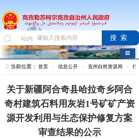
搜索
导航切换
当前位置：
首页
»
信息公开
»
克州自然资源局
»
行政执法
»
关于新疆阿合奇县哈拉奇乡阿合
奇村建筑石料用灰岩1号矿矿产资
源开发利用与生态保护修复方案
审查结果的公示
索 引 号
MB1678884/2025-
主题分
矿产