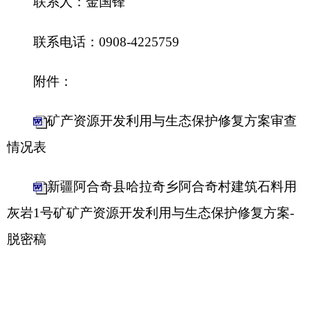
新疆阿合奇县哈拉奇乡阿合奇村建筑石料用
灰岩1号矿矿产资源开发利用与生态保护修复方案-
脱密稿
克孜勒苏柯尔克孜自治州自然资源局
2025
年
5
月
20
日
分享:
打印本页
关闭窗口
各县（市）网站
媒体
地州市政府
区政府部门