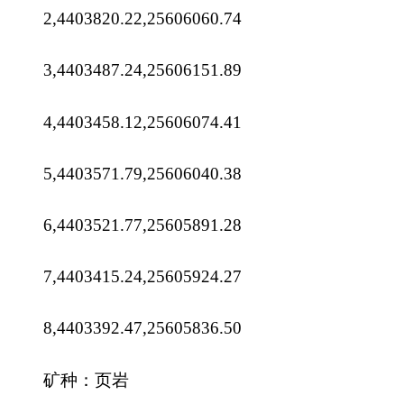
8,4403392.47,25605836.50
矿种：页岩
2
矿区面积：
0.0983km
开采标高：
1384
米
-1272
米
资源储量：
317.79
万吨
出让年限：
12
年
资源开发利用情况：尚未开发利用。
矿山地质环境保护及土地复垦要求：取得采矿
许可证前，按要求编制《矿产资源开发利用与生态
保护修复方案》，按方案做好地质环境保护及土地
复垦工作。