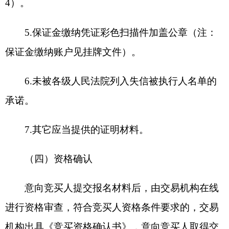
在公示结束后
30
日内与出让人签订《采矿权出让合
同》。竞得人逾期不签订的，视为竞得人放弃竞得
结果并违约，所缴纳的竞买保证金作为违约金不予
退还。
（二）《采矿权出让合同》签订后，采矿权竞
得人按照相关要求，一次性缴清挂牌竞争确定的成
交价。
（三）成交后竞得人的
竞买
保证金即刻转为履
约保证金，并参照《关于规范政务服务和公共资源
交易中心收费项目和标准的通知》（新发改服价
〔
2020
〕
578
号）在成交确认
5
个工作日内缴纳交易
服务费，未在约定期限内缴清交易服务费，
竞买
保
证金将扣除交易服务费，并承担相应竞买违约责