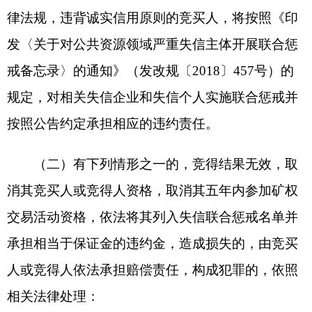
马女士
18309911816
孙女士
15160883519
监督电话：
0908-4225759
克孜勒苏柯尔克孜自治州自然资源局
新疆国源土地矿产资源交易中心
附件1：竞买人一般情况表
附件2：探矿权竞买申请书
附件3：法定代表人身份证明书
附件4：授权委托书