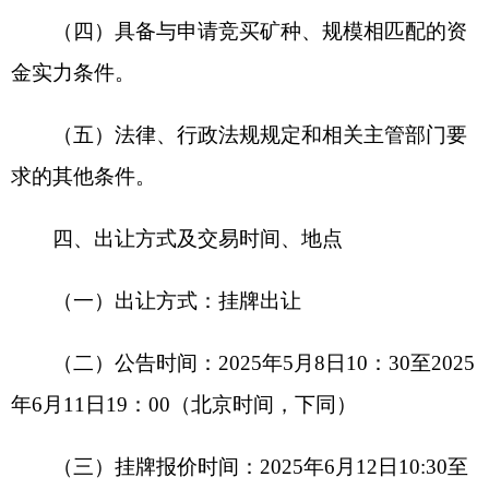
五、申请报名的时间和方式
（一）报名时间：
2025
年
5
月
8
日
10
：
30
至
2025
年
6
月
11
日
19
：
00
止。
（二）报名方式：网上报名，意向竞买人持
CA
数字证书登录全国公共资源交易平台新疆公共资源
交易网进行报名。具体步骤可参照公共资源交易网
办事指南和“操作手册”的指引进行网上报名和上传
报名资料。
（三）报名材料
按要求上传清晰的报名材料电子版文件（加盖
公章的
PDF
格式）。