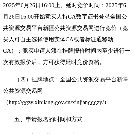
1.
竞买人一般情况表（格式见附件
1
），附“信
用中国（
https://www.creditchina.gov.cn/
）”“国家企
业信用信息公示系统（
https://www.gsxt.gov.cn
）”网
站信用报告或截图、“自然资源部全国矿权人勘查开
采信息公示系统”查询结果截图等证明材料加盖公章
的彩色扫描件。
2.
采矿权竞买申请书（格式见附件
2
）。
3.
加盖公章的营业执照。
4.
法定代表人身份证明书（格式见附件
3
）；由
委托代理人参加的须上传授权委托书（格式见附件
4
）。
5.
保证金缴纳凭证彩色扫描件加盖公章
（注：