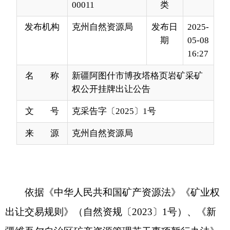
16:27
名 称
新疆阿图什市博孜塔格页岩矿采矿
权公开挂牌出让公告
文 号
克采告字〔2025〕1号
来 源
克州自然资源局
依据《中华人民共和国矿产资源法》《矿业权
出让交易规则》（自然资规〔
2023
〕
1
号）、《新
疆维吾尔自治区矿产资源管理若干事项暂行办法》
（新自然资规〔
2021
〕
1
号）等相关法律法规和规
定，经批准，新疆国源土地矿产资源交易中心受克
孜勒苏柯尔克孜自治州自然资源局委托，以公开挂
牌的方式出让新疆阿图什市博孜塔格页岩矿采矿