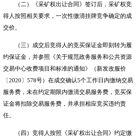
和手续等。竞得人在勘查开采过程中需遵守重要公
路、铁路、永久基本农田、林草等相关规定，并按
要求施工，公路两侧按要求预留通道。勘查开采过
程中需要用地的，竞得人需按照法律法规有关规
定，办理临时使用土地、土地征收、农用地转用和
供应等相关手续、缴纳相关费用。竞得人违反相关
法律法规规定的，依法予以处罚。
（六）竞买申请人必须通过
CA
数字证书或标证
通移动
CA
登录网上交易系统，登录后所有操作均视
为竞买人操作或授权操作。竞
买申请人因其计算机
遭遇网络堵塞、病毒入侵、硬件故障或者遗失数字
证书、遗忘或泄露密码、操作不当等原因造成的后
果自行承担。竞买人参加竞买活动使用的计算机或
网络环境遭到人为攻击和干扰的，应及时向当地公