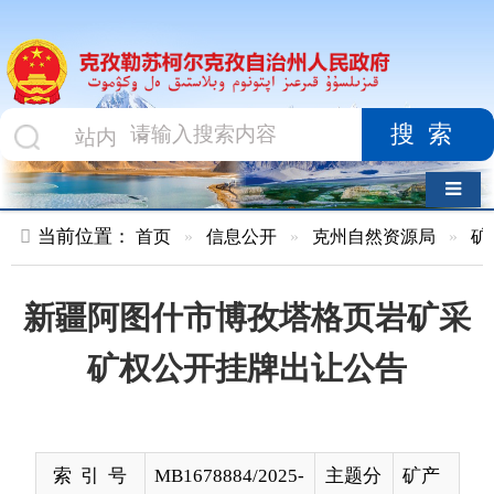
搜索
导航切换
当前位置：
首页
»
信息公开
»
克州自然资源局
»
矿产权出让
»
新疆阿图什市博孜塔格页岩矿采
矿权公开挂牌出让公告
索 引 号
MB1678884/2025-
主题分
矿产
00011
类
发布机构
克州自然资源局
发布日
2025-
期
05-08