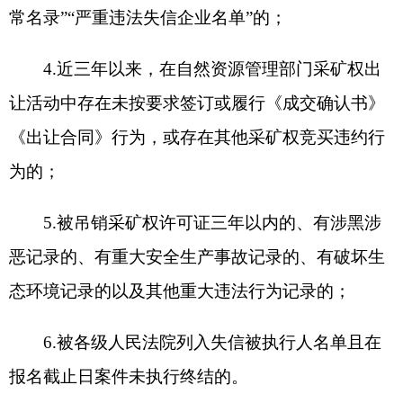
（一）出让方式：挂牌出让
（二）公告时间：
2025
年
5
月
8
日
10
：
30
至
2025
年
6
月
11
日
19
：
00
（北京时间，下同）
（三）挂牌报价时间：
2025
年
6
月
12
日
10:30
至
2025
年
6
月
26
日
16:00
止。延时竞价时间：
2025
年
6
月
26
日
16:00
开始竞买人持
CA
数字证书登录全国公
共资源交易平台新疆公共资源交易网进行竞价（竞
买人可自主选择使用实体
CA
或者标证通移动
CA
）；竞买申请人须在挂牌报价时间内至少进行一
次有效报价后，方可获得延时竞价资格。
（四）挂牌地点：全国公共资源交易平台新疆
公共资源交易网
（
http://ggzy.xinjiang.gov.cn/xinjiangggzy/
）