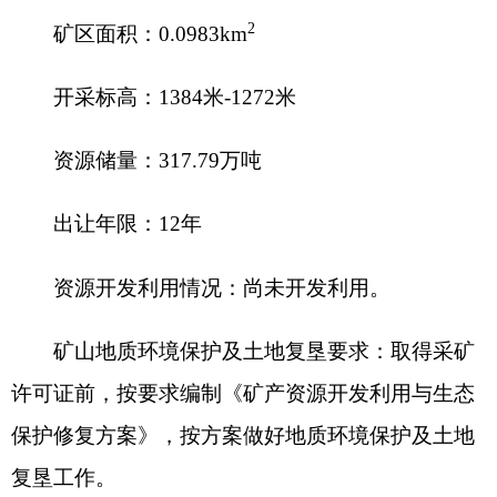
挂牌起始价人民币：
460
万元
竞买保证金人民币：
460
万元
增价幅度人民币：
10
万元
注：最终成交的采矿权范围拐点坐标、面积等
以与自然资源局签订出让合同中确定的为准。
三、竞买人资格条件及相关要求
（一）中华人民共和国境内注册的营利法人。
（二）独立法人，不接受联合体竞买。
（三）竞买申请人或其股东存在下列情形之一
的不得参加本次采矿权竞买活动：