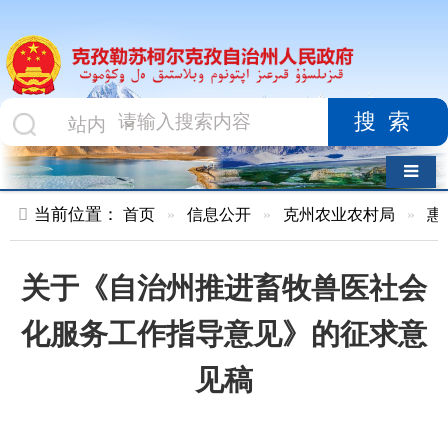
搜索
导航切换
当前位置：
首页
»
信息公开
»
克州农业农村局
»
惠农政策与确
关于《自治州推进畜牧兽医社会
化服务工作指导意见》的征求意
见稿
索 引 号
MB1988890/2025-
主题分
00037
类