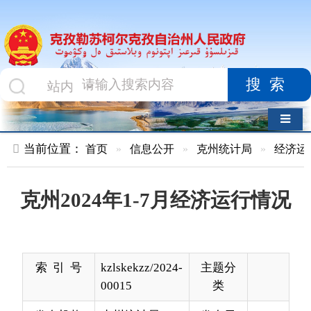
搜索
导航切换
当前位置：
首页
»
信息公开
»
克州统计局
»
经济运行
»
正文
克州2024年1-7月经济运行情况
索 引 号
kzlskekzz/2024-
主题分
00015
类
发布机构
克州统计局
发布日
2024-
期
08-27
11:24