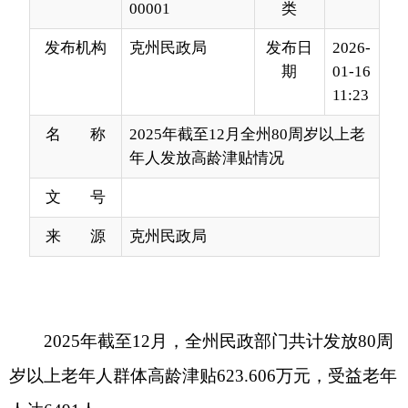
11:23
名 称
2025年截至12月全州80周岁以上老
年人发放高龄津贴情况
文 号
来 源
克州民政局
2025
年
截至12
月
，全州民政部门共计发放
80
周
岁以上老年人群体高龄津贴
623.606
万元，受益老年
人达
6491
人。
分享:
打印本页
关闭窗口