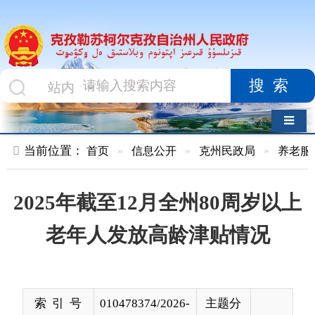
搜索
导航切换
当前位置：
首页
»
信息公开
»
克州民政局
»
养老服务
»
正文
2025年截至12月全州80周岁以上
老年人发放高龄津贴情况
索 引 号
010478374/2026-
主题分
00001
类
发布机构
克州民政局
发布日
2026-
期
01-16