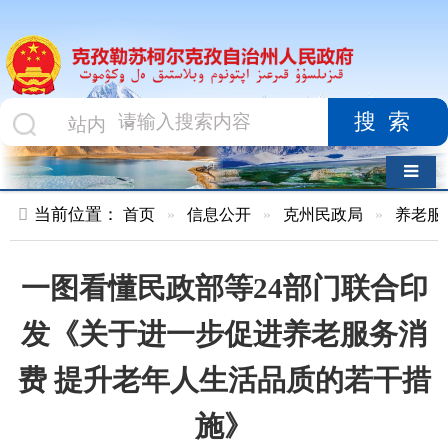
搜索
导航切换
当前位置：
首页
»
信息公开
»
克州民政局
»
养老服务
»
正文
一图看懂民政部等24部门联合印
发《关于进一步促进养老服务消
费 提升老年人生活品质的若干措
施》
索 引 号
kzlskekzz/2024-
主题分