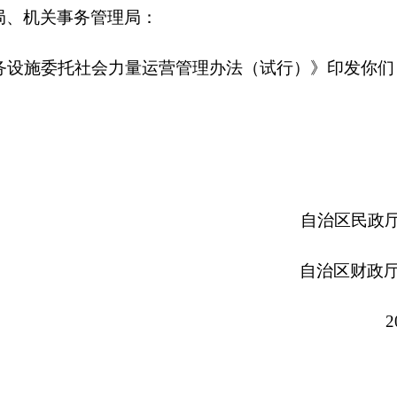
自治区民政厅
自治区发
自治区财政厅
自治区
2024
年
9
月
2
区公建养老服务设施委托
社会力量运营管理办法（试行）
力量运营管理，提升设施服务能力和水平，根据《国务院关于印
1
〕
35
号）、《关于发展银发经济增进老年人福祉的意见》（国
快发展农村养老服务的指导意见》（民发〔
2024
〕
20
号）等，制