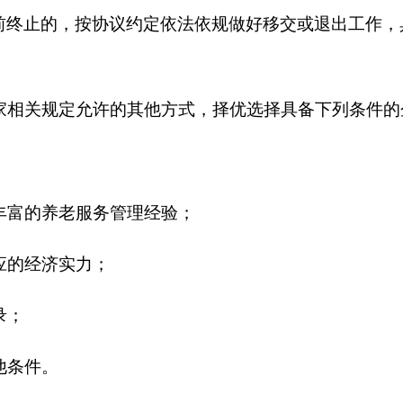
意续签的社会运营方，应在合同期满前
6
个月提出续签申请，在同
在合同期满前
3
个月告知项目委托方，项目委托方和社会运营方共
同等相关手续。
提交终止合同申请。登记为企业法人的，项目委托方和社会运营方
组织的按照《民间非营利组织会计制度》执行。符合有关要求后
项目委托方进行事前协商。在双方未达成一致并形成变更合同书