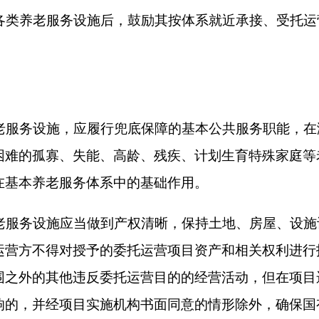
吸引先进管理理念、专业服务团队和优质服务资本，改革以价格
科学设置委托运营的条件和形式，调动社会运营方积极性和创造
托方应当进行必要性和可行性论证，包括项目可行性论证和委托
有资产进行资产清查和评估，据此制定实施方案，实施方案应对
的计量、设施的运营与维护、更新重置和追加投资、收益取得方
终止后的优先权、项目设施及权益移交等重要内容予以明确，履
按资产管理相关程序履行审批手续后组织实施，乡镇（街道）层
政部门会同乡镇人民政府、街道办事处履行审批手续后，协商组
设施，社会运营方承担一定比例的建设成本，承接一定年限的运
按协议约定依法依规做好移交或退出工作，具体由项目委托方与