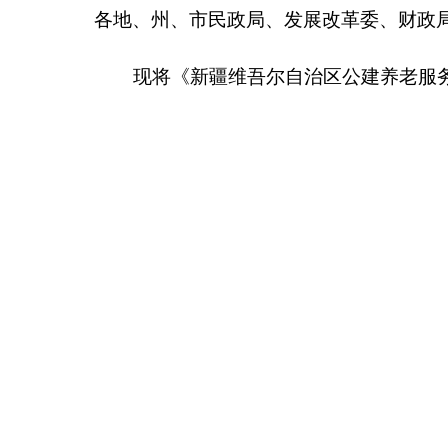
新疆维吾尔自治
第一章
总则
第一条
为促进和规范公建养老服务设施委托社会
事业发展和养老服务体系规划
>
的通知》（国发〔
202
《养老机构管理办法》（民政部令
66
号）、《关于加