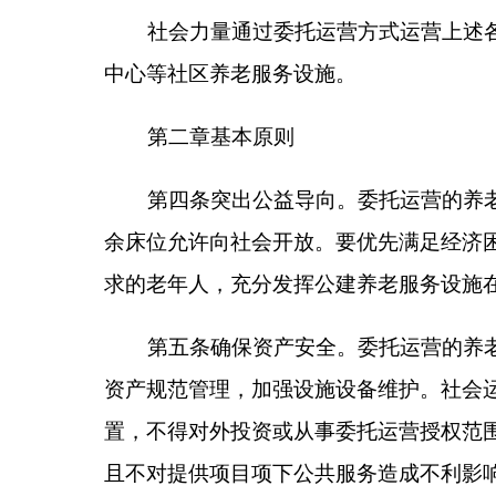
第六条
加强政策引导。发挥政策导向作用，立足
合考虑从业信誉、服务水平、可持续性等质量指标，
第三章
组织实施
第七条
公建养老服务设施在委托运营前，项目委
托具有资质的第三方中介机构依照有关规定对相关国
服务区域或范围、期限、质量和服务标准、运营服务
定和调整、运营期保险、运营评价和运营考核、届满
施。其中，县级及以上养老服务设施经同级民政部门
老院、区域养老服务中心、农村幸福大院）由县级民
第八条
鼓励社会运营方和政府合作共建养老服务
应划入国有资产，委托运营期限届满或提前终止的，
定。