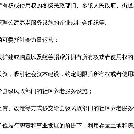
等方式移交给县级民政部门的社区养老服务设施；
责和事业发展的前提下，利用存量土地和房屋资产改建的养老服
务设施后，鼓励其按体系就近承接、受托运营管理区域养老服务
，应履行兜底保障的基本公共服务职能，在满足特困人员集中供
、失能、高龄、残疾、计划生育特殊家庭等老年人的服务需求，
服务体系中的基础作用。
应当做到产权清晰，保持土地、房屋、设施设备等国有资产性质
对授予的委托运营项目资产和相关权利进行抵押、质押、出租、
他违反委托运营目的的经营活动，但在项目运营过程中合法创新
项目实施机构书面同意的情形除外，确保国有资产安全，防止国