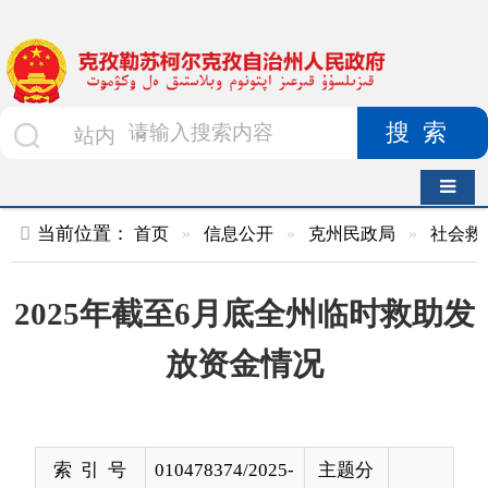
搜索
导航切换
当前位置：
首页
»
信息公开
»
克州民政局
»
社会救助
»
正文
2025年截至6月底全州临时救助发
放资金情况
索 引 号
010478374/2025-
主题分
00063
类
发布机构
克州民政局
发布日
2025-
期
07-31