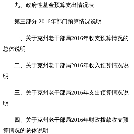
三、关于克州
老干部局
2016年支出预算情况说
明
四、关于克州
老干部局
2016年财政拨款收支预
算情况的总体说明
五、关于克州
老干部局
2016年一般公共预算当
年拨款情况说明
六、关于克州
老干部局
2016年一般公共预算基
本支出情况说明
七、关于克州
老干部局
2016年项目支出情况说
明
八、关于克州
老干部局
2016年一般公共预
算“三公”经费预算情况说明