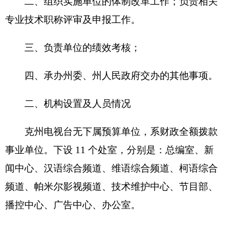
员无变动。
第二部分
2016年
克州电视台
预算公开表
（
具体情况详见附件
）
表一：
克州电视台
收支总体情况表
编制部门：克州电视台 单位：万元
收 入
支 出
预
预
项 目
算
功能分类
算
数
数