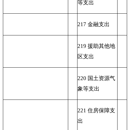
233 债务发行费
支出
小 计
小 计
单位上年结余（不包括国
230 转移性支出
库集中支付额度结余）
收 入 总 计
支 出 合 计
表二：
克州电视台
收入总体情况表
填报部门：克州电视台 单位：万元