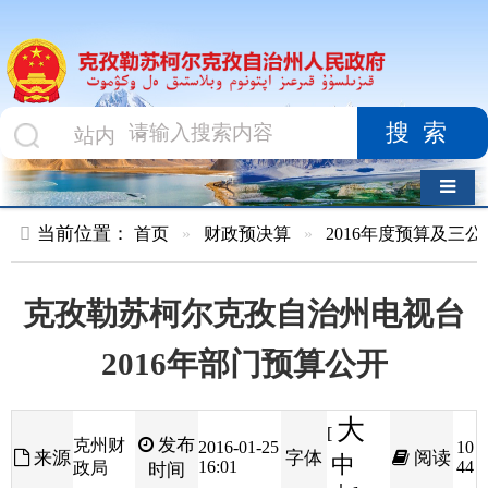
搜索
导航切换
当前位置：
首页
»
财政预决算
»
2016年度预算及三公经费
»
部
克孜勒苏柯尔克孜自治州电视台
2016年部门预算公开
大
[
发布
克州财
2016-01-25
10
来源
字体
阅读
中
16:01
44
政局
时间
小
]