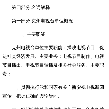
二、
组织实施单位的体制改革工作；负责相关
专业技术职称评审及申报工作。
三、
负责单位的绩效考核；
四、
承办州委、州人民政府交办的其他事项。
二、机构设置及人员情况
克州电视台无下属预算单位，系财政全额拨款
事业单位。下设 11 个处室，分别是：
总编室
、新
闻中心、汉语综合频道、维语综合频道、柯语综合
频道、帕米尔影视频道、技术维护中心、节目部、
播控中心、
广告中心、
办公室
。
克州电视台编制数80人，实有人数112人（含
聘用7人），其中：在职112人，与上年预算相比人
员减少5人；退休14人，人员无变动；离休1人，人