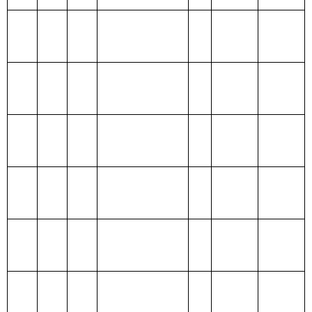
出
205 教育支出
206 科学技术支
出
207 文化体育与
传媒支出
208 社会保障和
就业支出
209 社会保险基