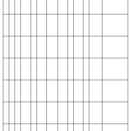
编码
功能分类科目
合
基本支
项目支
名称
计
出
出
类
款
项