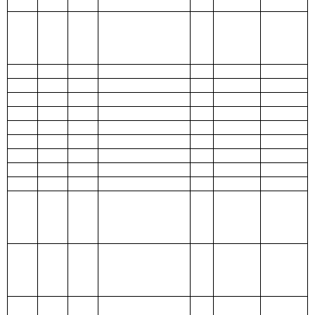
金支出
210 医疗卫生与
计划生育支出
211 节能环保支
出
212 城乡社区支
出
213 农林水支出
214 交通运输支
出