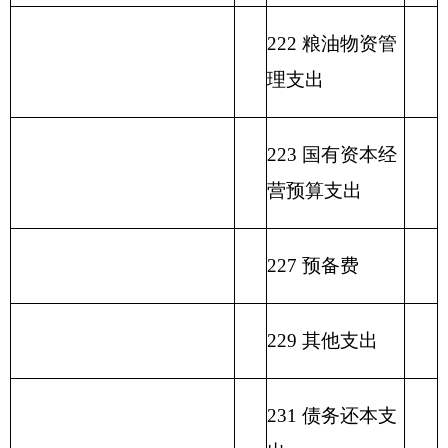
政
功
一
财
事
府
功能分
能
般
政
业
用事
单位上年
性
类科目
分
公
专
事
单
其
业基
结余（不
基
编码
类
总
共
户
业
位
他
金弥
包括国库
金
科
计
预
管
收
经
收
补收
集中支付
预
目
算
理
入
营
入
支差
额度结
算
名
拨
资
收
额
余）
拨
类
款
项
称
款
金
入
款