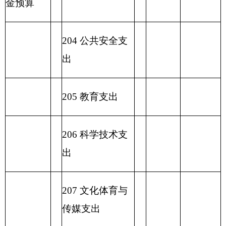
出
2
32 债务付息支
出
233
债务发行费
支出
小 计
小 计
230 转移性支出
收 入 总
支 出 总 计
计