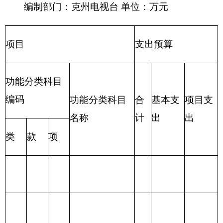
入
合
合
一般公
政府性基
项 目
功 能 分 类
计
计
共预算
金预算
财政拨款
201 一般公共服
（补助）
务支出
一般公共
202 外交支出
预算
政府性基
203 国防支出
金预算
204 公共安全支