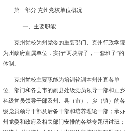
围绕本州经济社会发展中出现的新情况新问题开展
科学研究，承担州委和政府下达的调研任务，提供
决策咨询服务；针对改革开放和社会主义现代化进
程中的重大理论和现实问题，开展马克思主义中国
化最新成果的理论宣传，开展党的路线、方针、政
策的宣传；开展同国内、区内外教育、研究等机构
和组织的合作与交流，承办国内高校、自治区党校
等培训部门委托举办的各类培训及在职学历教育；
完成州党委交办的其他事项。
克州行政学院主要职能是：培训轮训本州州直
单位部门的公务员、国有、民营企业管理人员，承
担本州公务员和参照管理公务员的初任、任职、知
识更新、法律法规政策等培训，承办州党委、政府
及有关部门举办的专题研讨班，开展多种形式的委
托培训和合作培训；开展本州的哲学社会科学研