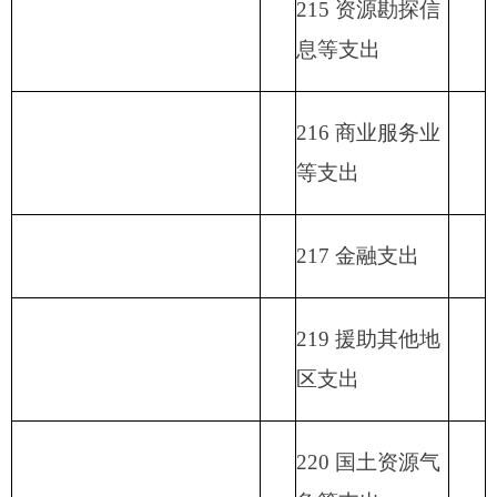
233 债务发行费
支出
小 计
小 计
单位上年结余（不包括国
230 转移性支出
库集中支付额度结余）
收 入 总 计
支 出 合 计
表二：
克州党校收入总体情况表