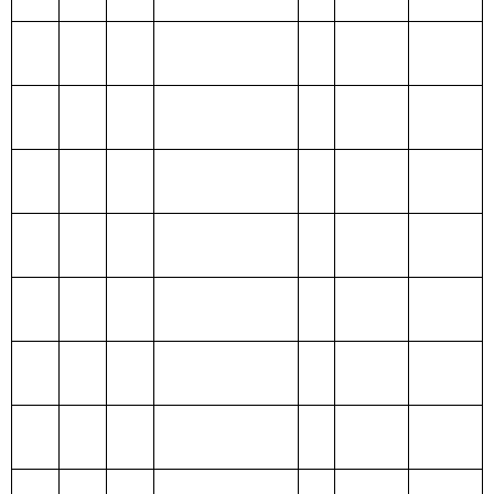
208 社会保障和
就业支出
209 社会保险基
金支出
210 医疗卫生与
计划生育支出
211 节能环保支
出
212 城乡社区支