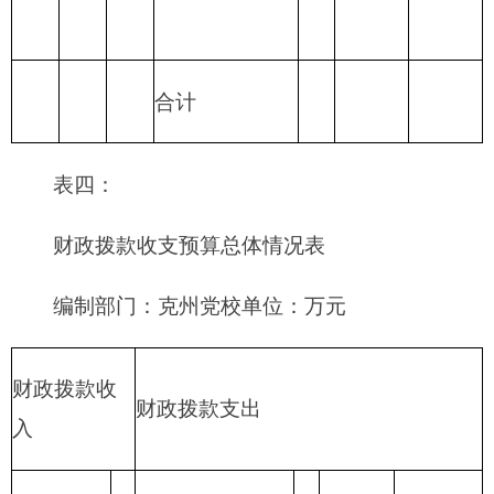
219 援助其他地
区支出
220 国土资源气
象等支出
221 住房保障支
出
222 粮油物资管
理支出
2
23 国有资本经
营预算支出