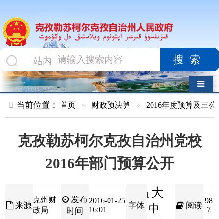
搜索
导航切换
当前位置：
首页
»
财政预决算
»
2016年度预算及三公经费
»
部
克孜勒苏柯尔克孜自治州党校
2016年部门预算公开
大
[
发布
克州财
2016-01-25
98
来源
字体
阅读
中
16:01
7
政局
时间
小
]
克孜勒苏柯尔克孜自治州党校
2016年部门预算