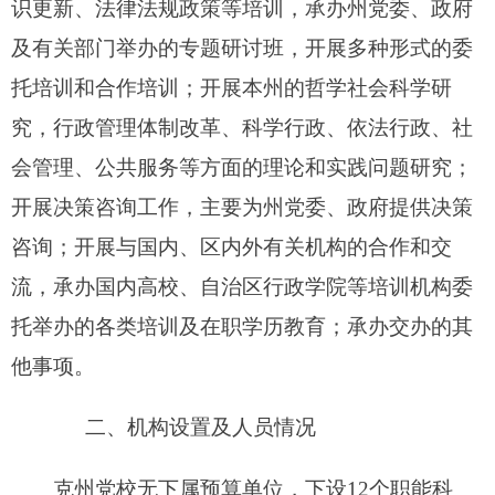
克州党校编制数60，实有人数5
7
人，其中：在
职54人，增加或减少 0人； 退休43人，增加1人；
离休1人，增加或减少 0人。
、
第二部分
2016
年克州党校预算公开表
表一：
克州党校收支总体情况表
编制部门：克州党校 单位：万元
收 入
支 出
预
预