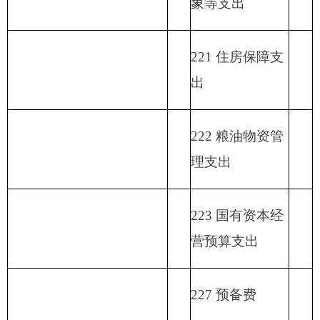
填报部门：克州党校 单位：万元
政
功
一
财
事
府
功能分
能
般
政
业
用事
单位上年
性
类科目
分
公
专
事
单
其
业基
结余（不
基
编码
类
总
共
户
业
位
他
金弥
包括国库
金
科
计
预
管
收
经
收
补收
集中支付
预
目
算
理
入
营
入
支差
额度结
算
名
拨
资
收
额
余）
拨
类
款
项
称
款
金
入
款