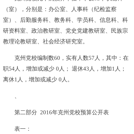
项 目
算
功能分类
算
数
数
201 一般公共服
财政拨款（补助）
务支出
一般公共预算
202 外交支出
政府性基金预算
203 国防支出
204 公共安全支
教育收费(财政专户)
出
事业收入
205 教育支出