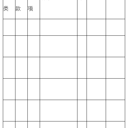
财政拨款收支预算总体情况表
编制部门：
克州党校
单位：万元
财政拨款收
财政拨款支出
入
合
合
一般公
政府性基
项 目
功 能 分 类
计
计
共预算
金预算
财政拨款
201 一般公共服
（补助）
务支出
一般公共
202 外交支出