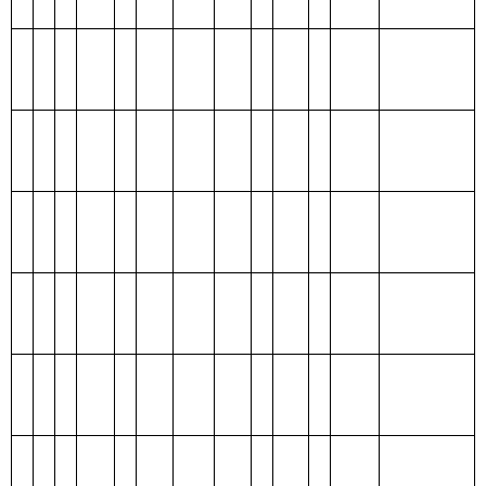
项目
支出预算
功能分类科目
编码
功能分类科目
合
基本支
项目支
名称
计
出
出
类
款
项