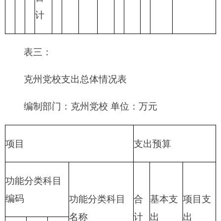
合计
表四：