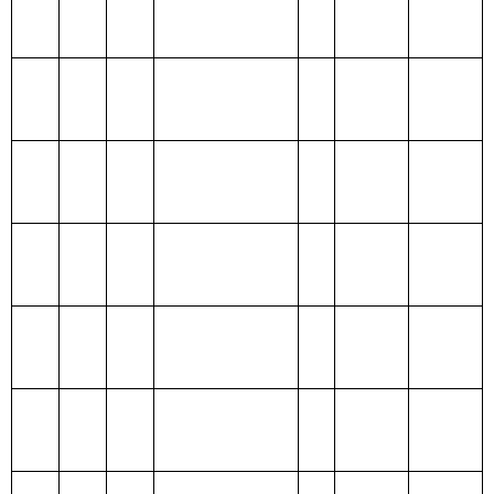
出
213 农林水支出
214 交通运输支
出
215 资源勘探信
息等支出
216 商业服务业
等支出
217 金融支出