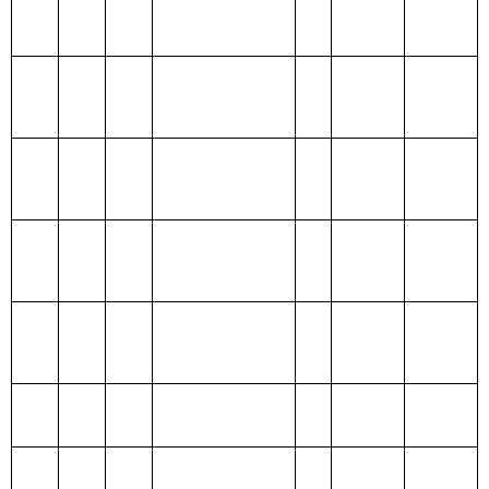
预算
政府性基
203 国防支出
金预算
204 公共安全支
出
205 教育支出
206 科学技术支
出
207 文化体育与
传媒支出