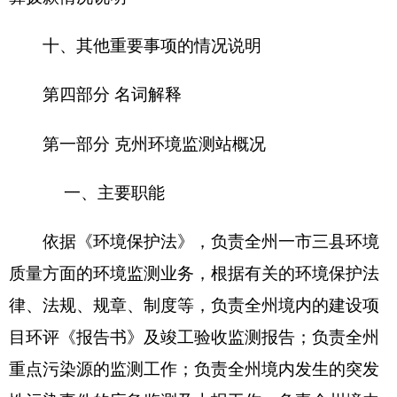
性污染事件的应急监测及上报工作；负责全州境内
的生态遥感监测及地面调查验证工作；指导各县、
市监测部门的具体业务工作；承办上级业务部门交
办的其他业务工作。
二、机构设置及人员情况
克州环境监测站无下属预算单位，下设5个科
室，分别是：水室、大气室、污染源室、办公室、
质控室，机构规格相当于科级，经费实行全额预算
管理，独立核算。
克州环境监测站编制数36人，实有人数
44
人，
其中：在职 3
6
人，增加
3
人；退休
8
人，增加
1
人；
离休0 人，增加或减少0人。
第二部分
2016
年部门预算公开表