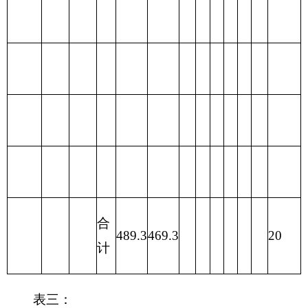
编制部门：克州环境监测站 单位：万元
财政拨款收入
财政拨款支出
政
府
性
一般公
项 目
合计
功 能 分 类
合计
基
共预算
金
预
算
财政拨款
201 一般公共
469.3
（补助）
服务支出