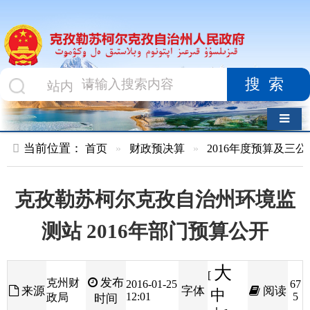
搜索
导航切换
当前位置：
首页
»
财政预决算
»
2016年度预算及三公经费
»
部
克孜勒苏柯尔克孜自治州环境监
测站 2016年部门预算公开
大
[
发布
克州财
2016-01-25
67
来源
字体
阅读
中
12:01
5
政局
时间
小
]
克孜勒苏柯尔克孜自治州环境监测站