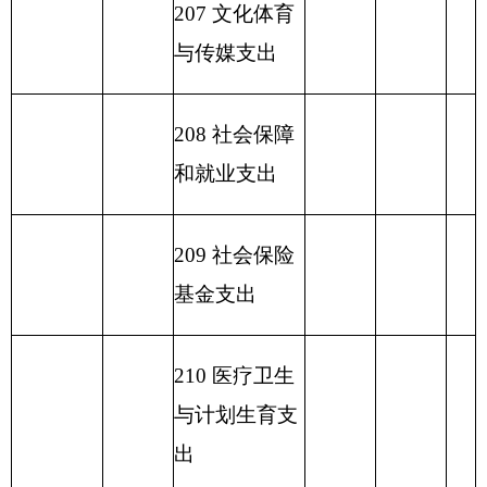
233
债务发行
费支出
小 计
469.3
小 计
469.3
469.3
230 转移性支
出
收 入 总
469.3
支 出 总 计
469.3
469.3
计
表五：
一般公共预算支出情况表