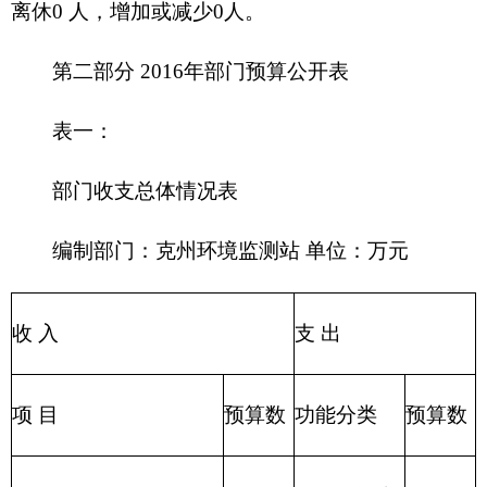
203 国防支
政府性基金预算
出
204 公共安
教育收费(财政专户)
全支出
205 教育支
事业收入
出
206 科学技
事业单位经营收入
术支出
207 文化体
其他收入
育与传媒支