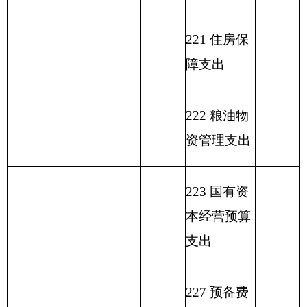
收 入 总 计
489.3
支 出 合 计
489.3
表二：
部门收入总体情况表
填报部门： 克州环境监测站 单位：万元
用
单位
政
事
上年
功
财
事
府
业
结余
功能分类科目
能
政
业
性
基
（不
编码
分
一般
专
事
单
其
基
金
包括
类
公共
户
业
位
他
总 计
金
弥
国库
科
预算
管
收
经
收
预
补
集中
目
拨款
理
入
营
入
算
收
支付
名
资
收