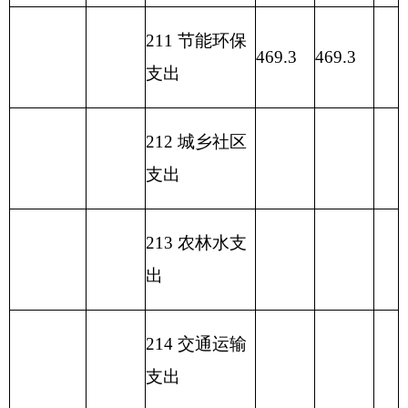
编制部门：
克州环境监测站
单位：万元
项目
一般公共预算支出
功能分类科目
编码
功能分类科目
基本支
项目支
小计
名称
出
出
类
款
项
环境监测与信
211
11
01
469.3
16.40
息
452.9