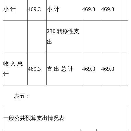
位：
万元
一般公
经济分类
共预算
科目编码
支出
经济分类科
小计
目名称
人员经
公用
类
款
费
经费
**
**
**
1
2
3
合计
452.90
406.34
46.55