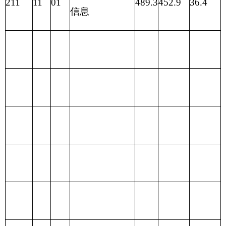
207 文化体育
与传媒支出
208 社会保障
和就业支出
209 社会保险
基金支出
210 医疗卫生
与计划生育支
出
211 节能环保
469.3
469.3
支出