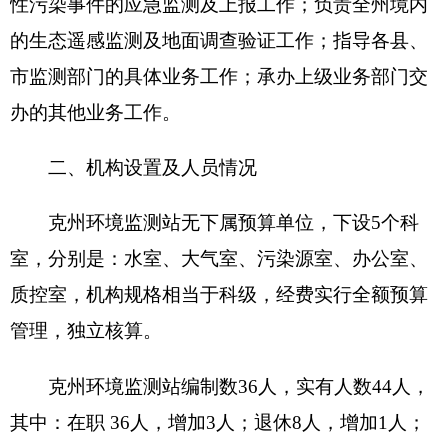
表一：
部门收支总体情况表
编制部门：克州环境监测站 单位：万元
收 入
支 出
项 目
预算数
功能分类
预算数
201 一般公
财政拨款（补助）
469.3
共服务支出
202 外交支
一般公共预算
469.3
出