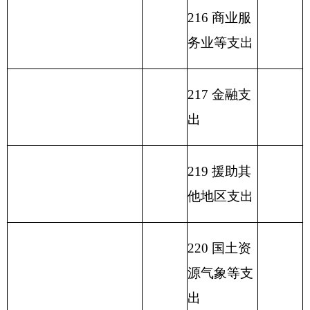
本支出
232 债务付
息支出
233 债务发
行费支出
小 计
469.3
小 计
489.3
单位上年结余（不包括
230 转移性
国库集中支付额度结
20
支出
余）