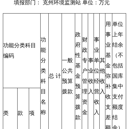
编制部门：克州环境监测站 单位：万元
项目
支出预算
功能分类科目
编码
功能分类科目
基本支
项目支
合计
名称
出
出
类
款
项
环境监测与
211
11
01
489.3
452.9
36.4
信息