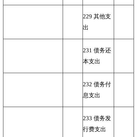
拨
支
额度
称
金
入
类
款
项
款
差
结
额
余）
环
境
监
211
11
01
489.3
469.3
20
测
与
信
息