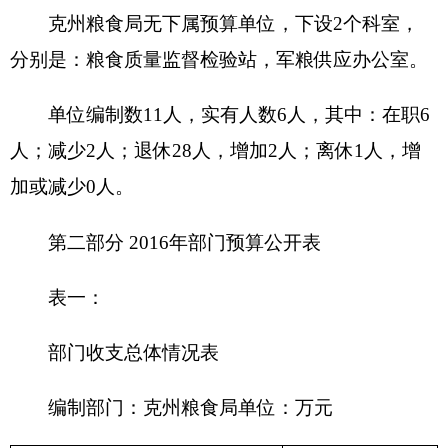
预算
项 目
预算数
功能分类
数
201 一般公
财政拨款（补助）
280.39
共服务支出
202 外交支
一般公共预算
280.39
出
203 国防支
政府性基金预算
出
204 公共安
教育收费(财政专户)
全支出