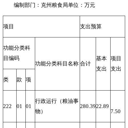
款（补
280.39
共服务支出
助）
一般公
202 外交支
280.39
共预算
出
政府性
203 国防支
基金预
出
算
204 公共安
全支出
205 教育支
出