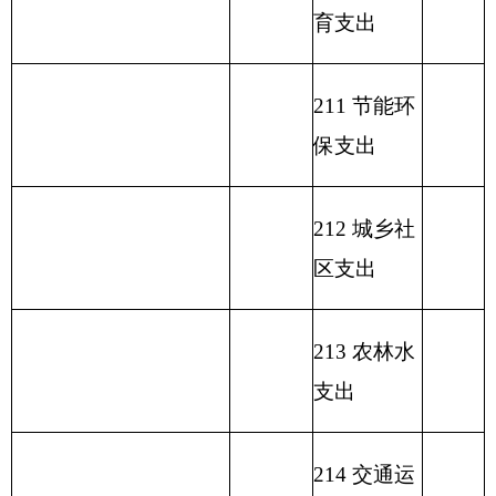
219 援助其
他地区支出
220 国土资
源气象等支
出
221 住房保
障支出
222 粮油物
280.39
资管理支出
223 国有资
本经营预算