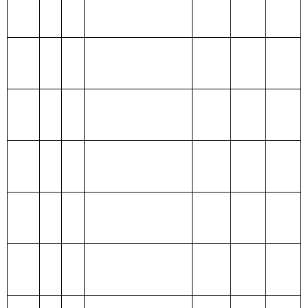
206 科学技
术支出
207 文化体
育与传媒支
出
208 社会保
障和就业支
出
209 社会保
险基金支出