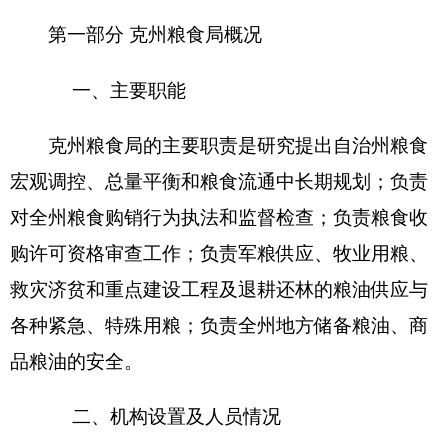
克州粮食局无下属预算单位，下设2个科室，
分别是：粮食质量监督检验站，军粮供应办公室。
单位编制数11人，实有人数6人，其中：在职6
人；减少2人；退休28人，增加2人；离休1人，增
加或减少0人。
第二部分
2016
年部门预算公开表
表一：
部门收支总体情况表
编制部门：
克州粮食局
单位：万元
收 入
支 出