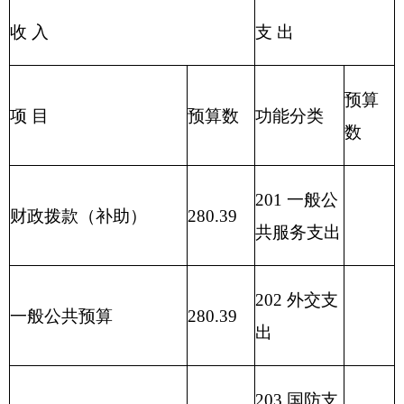
205 教育支
事业收入
出
206 科学技
事业单位经营收入
术支出
207 文化体
其他收入
育与传媒支
出
208 社会保
用事业基金弥补收支差
障和就业支
额
出