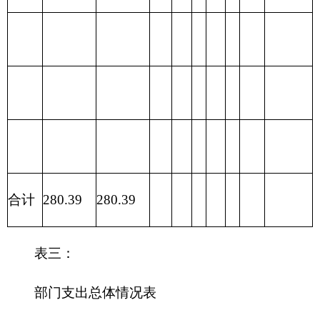
财政拨款收支预算总体情况表
编制部门：
克州粮食局
单位：万元
财政拨款收入
财政拨款支出
政
府
性
一般公
项 目
合计
功 能 分 类
合计
基
共预算
金
预
算
财政拨
201 一般公