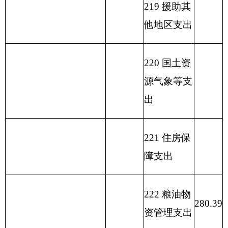
行费支出
小 计
280.39
小 计
280.39
单位上年结余（不包括
230 转移性
国库集中支付额度结
支出
余）
收 入 总 计
280.39
支 出 合 计
280.39
表二：
部门收入总体情况表
填报部门：
克州粮食局
单位：万元