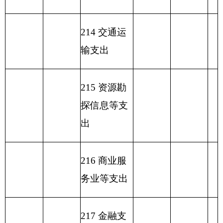
功能分类科
目编码
功能分类科目名
基本
项目支
小计
称
支出
出
类
款
项
行政运行（粮油
222
01
01
272.89
7.50
事物）
280.39