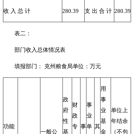
编制部门：
克州粮食局
单位：万元
项目
支出预算
功能分类科
目编码
基本
项目
功能分类科目名称
合计
支出
支出
类
款
项
行政运行（粮油事
222
01
01
280.39
22.89
物）
7.50