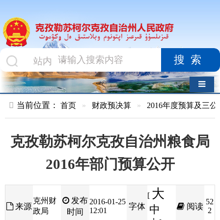
搜索
导航切换
当前位置：
首页
»
财政预决算
»
2016年度预算及三公经费
»
部
克孜勒苏柯尔克孜自治州粮食局
2016年部门预算公开
大
[
发布
克州财
2016-01-25
52
来源
字体
阅读
中
12:01
2
政局
时间
小
]
克孜勒苏柯尔克孜自治州粮食局
2016
年
部门预