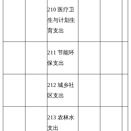
230 转移性
支出
收 入 总
280.39
支 出 总 计
280.39
280.39
计
表五：
一般公共预算支出情况表
编制部门：
克州粮食局
单位：万元
项目
一般公共预算支出