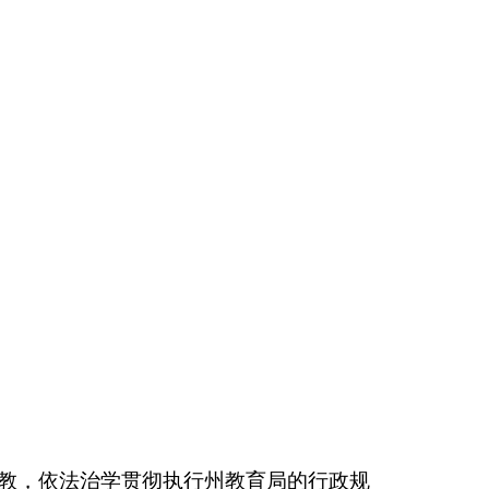
行州教育局的行政规
作，推进普及义务教
改善办学条件等工
社会主义办学方向，
务室
。
减少0人。