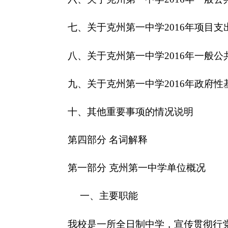
一、主要职能
我校是一所全日制
中学
，宣传贯彻行党和国家的
章制度。提高“两基”工作成果和整体水平，配合各级
育。按照教师的职数，编制和管理权限，负责本校人
作。组织开展本校的教育教学科研和教育教学改革，
培养德智体美劳全面发展的社会主义建设者和接班人
二、机构设置及人员情况
克州第一中学
无下属预算单位，下设
7
个处室，
克州第一中学
编制数
210
，实有人数
284
人，其中
第二部分
2016年
克州第一中学
预算公开表
表一：