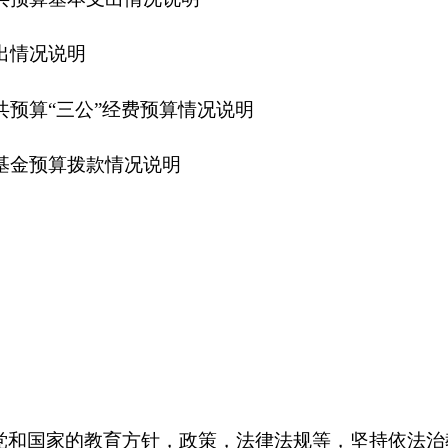
教育方针，政策，法律法规等，坚持依法治教，依法治学贯彻执
人民政府动员组织适龄
学生上
学，严格控制。抓好扫盲和巩固工
事管理，继续教育，考核考评工作。负责本校财务和基建管理，
负责对本校教学业务的具体管理，全力推进素质教育实施
，坚持
。
分别是：
办公室，教务室，教研室，德育室，财务室，电教室，总
：
在职
284人，减少2人；退休7人，增加24人；离休0人，增加或