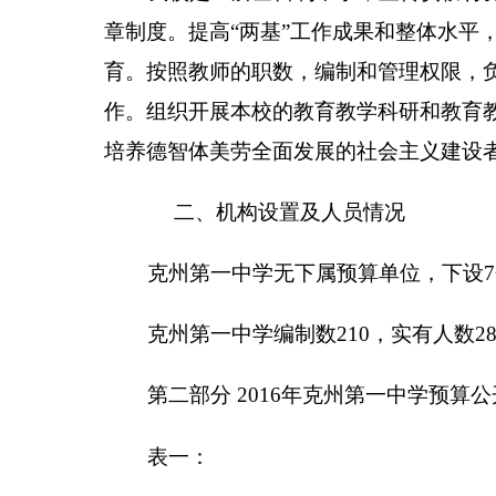
克州第一中学
收支总体情况表
编制部门：
克州第一中学
单位：万元
收 入
项 目
预算
财政拨款（补助）
一般公共预算
政府性基金预算
教育收费(财政专户)