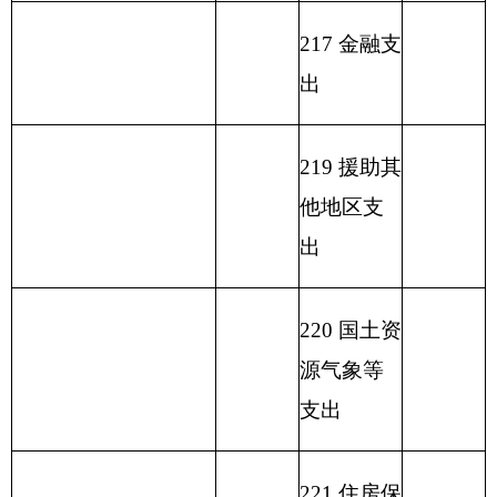
息支出
233 债务发
行费支出
小 计
140.83
小 计
141.82
单位上年结余（不包
230 转移性
括国库集中支付额度
0.99
0
支出
结余）
收 入 总 计
141.82
支 出 合 计
141.82
表二：