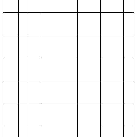
险基金支出
210 医疗卫
生与计划生
育支出
211 节能环
140.83
140.83
保支出
212 城乡社
区支出
213 农林水
支出