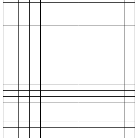
205 教育支
出
206 科学技
术支出
207 文化体
育与传媒支
出
208 社会保
障和就业支
出
209 社会保