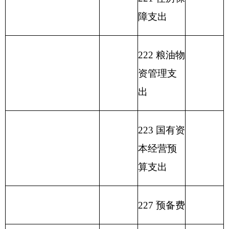
部门收入总体情况表
填报部门：克州农村能源环境保护工作站 单
位：万元
用
单位
政
事
上年
财
事
府
业
结余
功能分类科目
政
业
性
基
（不
编码
功能
专
事
单
其
一般公
基
金
包括
分类
户
业
位
他
总 计
共预算
金
弥
国库
科目
管
收
经
收
拨款
预
补
集中
名称
理
入
营
入
算
收
支付
资
收
拨
支
额度
金
入
类
款
项
款
差
结