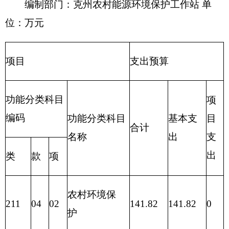
财政拨款收支预算总体情况表
编制部门：
克州农村能源环境保护工作站
单
位：万元
财政拨款收入
财政拨款支出
政
府
性
一般公
项 目
合计
功 能 分 类
合计
基
共预算
金
预
算