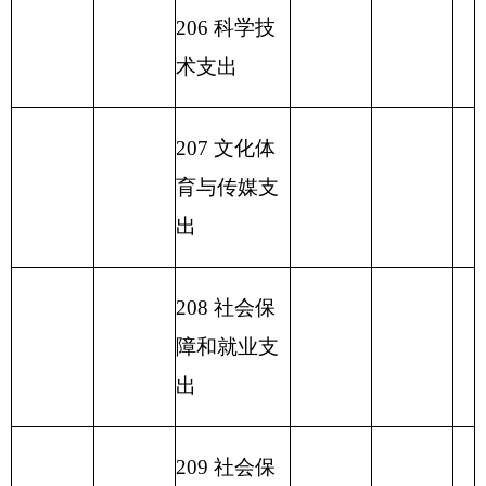
小 计
140.83
小 计
140.83
140.83
230 转移性
0.99
支出
收 入 总
140.83
支 出 总 计
140.83
140.83
计
表五：
一般公共预算支出情况表
编制部门：
克州农村能源环境
单位：万
保护工作站
元