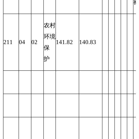
合计
140.83
140.83
0.99
表三：
部门支出总体情况表
编制部门：克州农村能源环境保护工作站 单
位：万元
项目
支出预算
功能分类科目
项
编码
功能分类科目
基本支
目
合计
名称
出
支
出
类
款
项