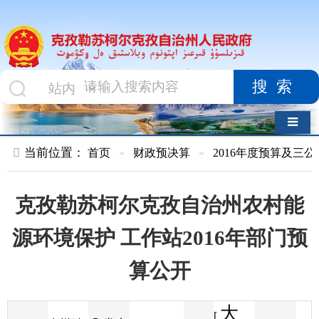
搜索
导航切换
当前位置：
首页
»
财政预决算
»
2016年度预算及三公经费
»
部
克孜勒苏柯尔克孜自治州农村能
源环境保护 工作站2016年部门预
算公开
大
[
发布
克州财
2016-01-25
92
来源
字体
阅读
中
13:01
6
政局
时间
小
]