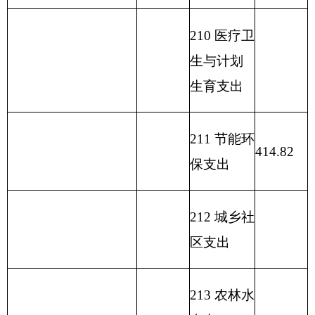
219 援助其
他地区支
出
220 国土资
源气象等
支出
221 住房保
障支出
222 粮油物
资管理支
出