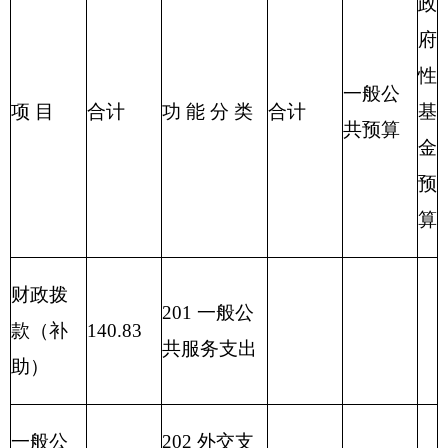
他地区支出
220 国土资
源气象等支
出
221 住房保
障支出
222 粮油物
资管理支出
2
23 国有资
本经营预算
支出