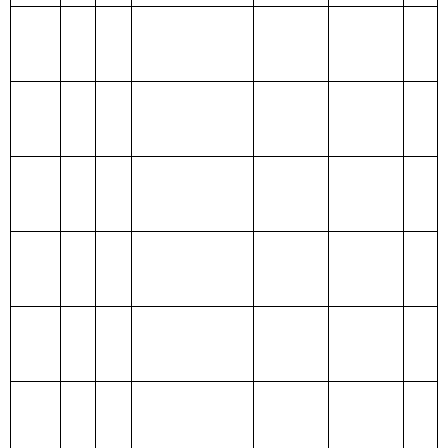
财政拨
201 一般公
款（补
140.83
共服务支出
助）
一般公
202 外交支
140.83
共预算
出
政府性
203 国防支
基金预
出
算
204 公共安
全支出