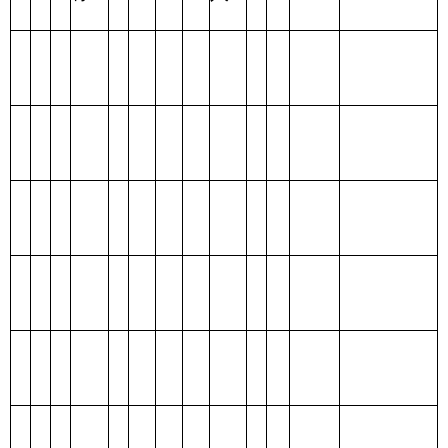
合
计
表三：
克州实验小学支出总体情况表
编制部门：克州实验小学
单位：万元
项目
支出预算
功能分类科目
编码
功能分类科目
合
基本支
项目支
名称
计
出
出