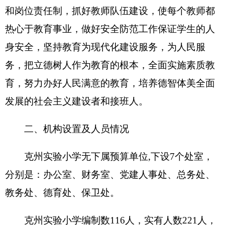
第二部分
201
6
年克州实验小学预算公开表
表一：
克州实验小学收支总体情况表
编制部门：克州实验小学
单位：万元
收入
支出
预
预
项目
算
功能分类
算
数
数
201一般公共服
一、财政拨款（补助）
务支出