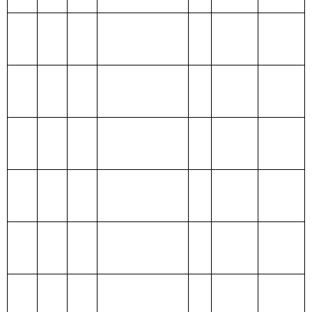
政府性基
203国防支出
金预算
204公共安全支
出
205教育支出
206科学技术支
出
207文化体育与
传媒支出