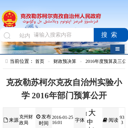
搜索
导航切换
当前位置：
首页
»
财政预决算
»
2016年度预算及三公经费
»
部
克孜勒苏柯尔克孜自治州实验小
学 2016年部门预算公开
大
[
发布
克州财
2016-01-25
93
来源
字体
阅读
中
16:01
3
政局
时间
小
]
克孜勒苏柯尔克孜自治州实验小学
2016
年
部门