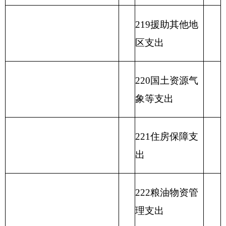
小计
小计
单位上年结余（不包括国
230转移性支出
库集中支付额度结余）
收入总计
支出合计
表二：
克州实验小学收入总体情况表
填报部门：克州实验小学
单位：万元
功
事
功能分
能
一
基
上
业
用事
预
单位上年结
类科目
分
般
金
级
单
其
业基