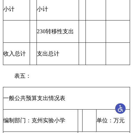
合计
表七：
项目支出情况表
编制部门：
克州
单位：万元
实验小学
对
债
对
商
个
务
社
科 目
项
工
资本
对企
品
人
利
资
对
会
编 码
目
资
性支
业补
其
和
和
息
本
企
保
科
项目
支
福
出
助
他
服
家
及
性
业
障