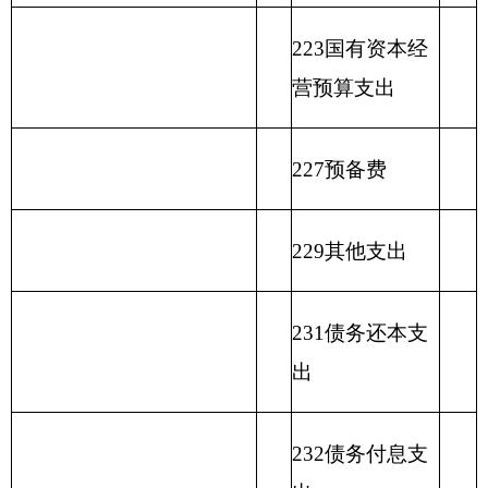
算
余（不包括
编码
类
总
预
预
补
位
他
金弥
外
国库集中支
科
计
算
算
助
经
收
补收
收
付额度结
目
拨
拨
收
营
入
支差
入
余）
名
款
款
入
收
额
类
款
项
称
入