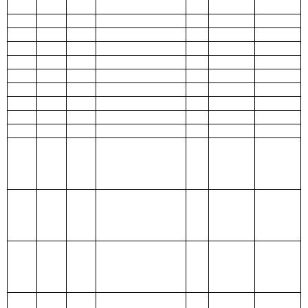
208社会保障和
就业支出
209社会保险基
金支出
210医疗卫生与
计划生育支出
211节能环保支
出
212城乡社区支
出