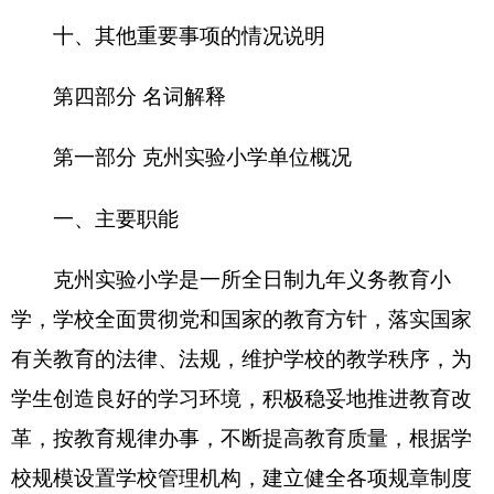
和岗位责任制，抓好教师队伍建设，使每个教师都
热心于教育事业，做好安全防范工作保证学生的人
身安全，
坚持教育为现代化建设服务，为人民服
务，把立德树人作为教育的根本，全面实施素质教
育，努力办好人民满意的教育，培养德智体美全面
发展的社会主义建设者和接班人。
二、机构设置及人员情况
克州实验小学
无下属预算单位
,
下设7个处室，
分别是：办公室、财务室、党建人事处、总务处、
教务处、德育处、保卫处。
克州实验小学编制数116人，实有人数
221
人，
其中：
在职人数
166
人，减少
2
人；退休5
5
人，增加
2人。
离休0人，增加或减少0人。