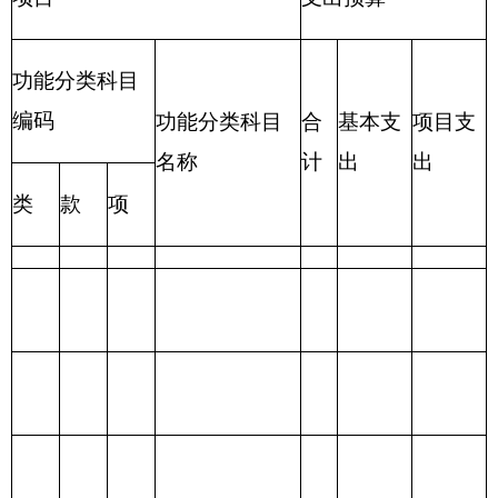
编制部门：
克州实验小学
单位：万元
财政拨款收
财政拨款支出
入
合
合
一般公
政府性基
项目
功能分类
计
计
共预算
金预算
财政拨款
201一般公共服
（补助）
务支出
一般公共
202外交支出
预算