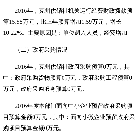
供销联合
项目
办公督查
项目属性
新增项目█ 延续项目□
名称
工作经费
主管
克州供
项目实施
克州供销社
部门
销社
单位
项目
0908
—
2016年
项目负责
联系电
起止
鄂立
1--12月
人
话
4222394
时间
资金总额：5万元
财政拨款：是