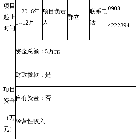
（一）财政拨款：
指由一般公共预算、政府性
基金预算安排的财政拨款数。
（二）一般公共预算：
包括公共财政拨款（补
助）资金、专项收入。
（三）财政专户管理资金：
包括专户管理行政
事业性收费（主要是教育收费）、其他非税收入。
（四）其他资金：
包括事业收入、经营收入、
其他收入等。
（五）基本支出：
包括人员经费、商品和服务
支出（定额）。其中，人员经费包括工资福利支
出、对个人和家庭的补助。