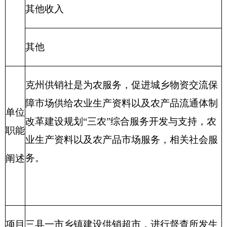
（六）项目支出：
部门支出预算的组成部分，
是自治区本级部门为完成其特定的行政任务或事业
发展目标，在基本支出预算之外编制的年度项目支
出计划。
（七）“三公”经费：
指自治区本级部门用一般
公共预算财政拨款安排的因公出国（境）费、公务
用车购置及运行费和公务接待费。其中，因公出国
（境）费指单位公务出国（境）的住宿费、旅费、
伙食补助费、杂费、培训费等支出；公务用车购置
及运行费指单位公务用车购置费及租用费、燃料
费、维修费、过路过桥费、保险费、安全奖励费用
等支出；公务接待费指单位按规定开支的各类公务
接待（含外宾接待）支出。
（八）机关运行经费：
指各部门的公用经费，