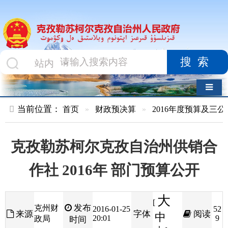
搜索
导航切换
当前位置：
首页
»
财政预决算
»
2016年度预算及三公经费
»
部
克孜勒苏柯尔克孜自治州供销合
作社 2016年 部门预算公开
大
[
发布
克州财
2016-01-25
52
来源
字体
阅读
中
20:01
9
政局
时间
小
]
克孜勒苏柯尔克孜自治州供销合作社
2016年部