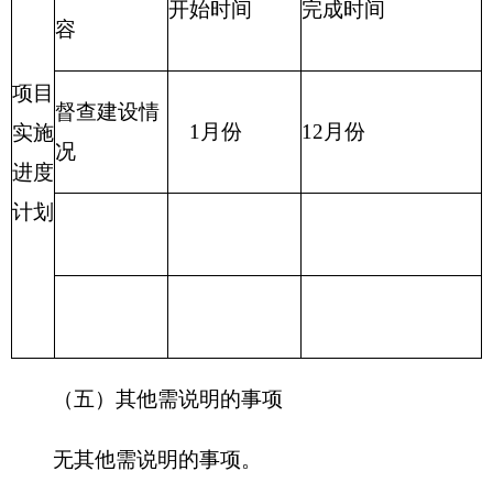
各县（市）网站
媒体
地州市政府
区政府部门
省区市政府
国家部委局
主办：克孜勒苏柯尔克孜自治州人民政府办公室
承办：克孜勒苏柯尔克孜自治州政务公开信息中心
新公网安备65300102000007号
新ICP备2022000247号
政府网站标识码：6530000002
法律声明
关于我们