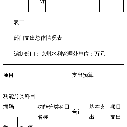
财政拨款收入
财政拨款支出
政
府
性
一般公
项 目
合计
功 能 分 类
合计
基
共预算
金
预
算
财政拨
201 一般公
款（补
315.22
共服务支出
助）