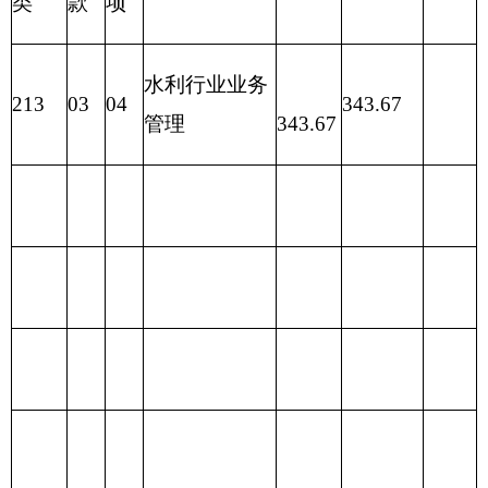
一般公
202 外交支
315.22
共预算
出
政府性
203 国防支
基金预
出
算
204 公共安
全支出
205 教育支
出
206 科学技
术支出