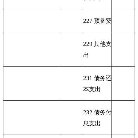
编码
科
管
收
收
拨款
预
收入
补
集中
目
理
入
入
算
收
支付
名
资
拨
支
额度
称
金
款
差
结
额
余）
类
款
项
水
利
行
业
213
03
04
343.67
315.22
28.45
业
务