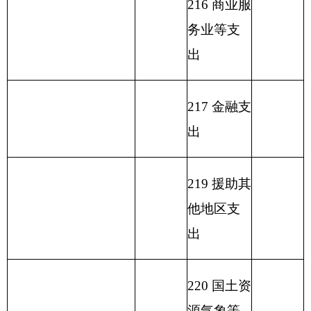
231 债务还
本支出
232 债务付
息支出
233 债务发
行费支出
小 计
343.67
小 计
343.67
单位上年结余（不包
230 转移性
括国库集中支付额度
支出