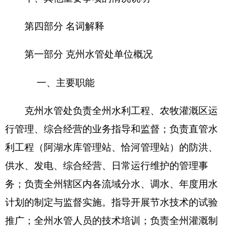
度、灌溉用水价格调整，水费征收制度的研究和制
定。
二、机构设置及人员情况
自治州水利管理处
无下属预算单位
，
下设
4个
科室，分别是
办公室、工程灌溉管理科、综合经营
科、水产科
本单位机关编制人数20人，年初实有人数在职
20人，年末实有人数在职
20
人
，
退休1
4
人
，无增减
变动。
第二部分
克州水管处
2016
年部门预算公开表
表一：
部门收支总体情况表