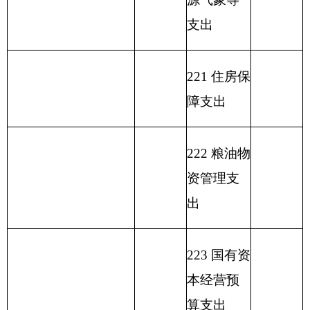
结余）
收 入 总 计
343.67
支 出 合 计
343.67
表二：
部门收入总体情况表
填报部门：
克州水利管理处
单位：万元
用
单位
政
事
上年
功
财
府
业
结余
能
政
性
基
（不
分
专
事
其
一般公
基
事业单
金
包括
功能分类科目
类
户
业
他
总 计
共预算
金
位经营
弥
国库