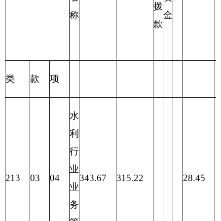
编制部门：
克州水利管理处
单位：万元
项目
支出预算
功能分类科目
编码
功能分类科目
基本支
项目
合计
名称
出
支出
类
款
项
水利行业业务
213
03
04
343.67
管理
343.67