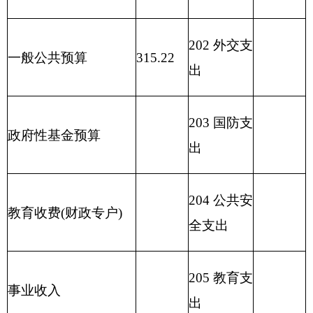
208 社会保
用事业基金弥补收支
障和就业
差额
支出
209 社会保
险基金支
出
210 医疗卫
生与计划
生育支出
211 节能环
保支出