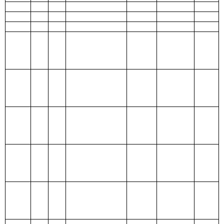
207 文化体
育与传媒支
出
208 社会保
障和就业支
出
209 社会保
险基金支出
210 医疗卫
生与计划生
育支出