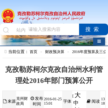
搜索
导航切换
当前位置：
首页
»
财政预决算
»
2016年度预算及三公经费
»
部
克孜勒苏柯尔克孜自治州水利管
理处2016年部门预算公开
大
[
发布
克州财
2016-01-25
13
来源
字体
阅读
中
15:01
18
政局
时间
小
]
克孜勒苏柯尔克孜自治州水利管理处
2016
年部