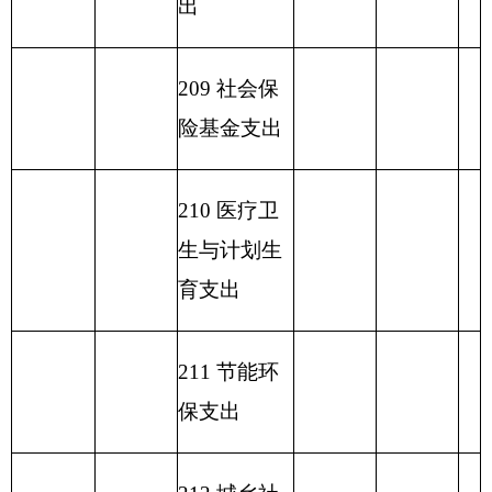
收 入 总
315.22
支 出 总 计
315.22
315.22
计
表五：
一般公共预算支出情况表
编制部门：
克州水利管理处
单位：万元
项目
一般公共预算支出
功能分类科目
编码
功能分类科目
基本支
项目支
小计