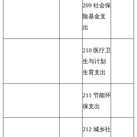
216 商业服
务业等支
出
217 金融支
出
219 援助其
他地区支
出
220 国土资
源气象等
支出