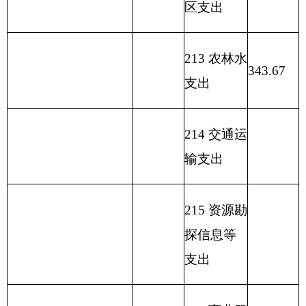
221 住房保
障支出
222 粮油物
资管理支
出
223 国有资
本经营预
算支出
227 预备费
229 其他支
出