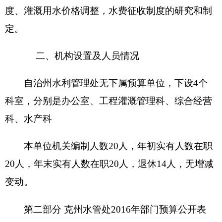
编制部门：
克州水利管理处
单位：万元
收 入
支 出
项 目
预算数
功能分类
预算数
201 一般公
财政拨款（补助）
315.22
共服务支
出
202 外交支
一般公共预算
315.22
出
203 国防支