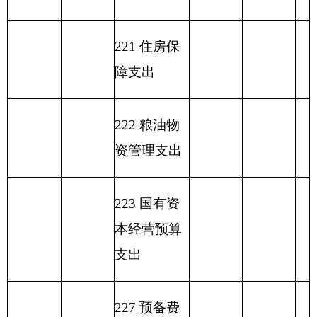
合计
315.22
315.22
表六：
一般公共预算基本支出情况表
单位：万
编制部门：
克州水利管理处
元
一般公共预算基本支
项目
出
经济分类科目
编码
经济分类科目
人员
公用经
小计
名称
经费
费