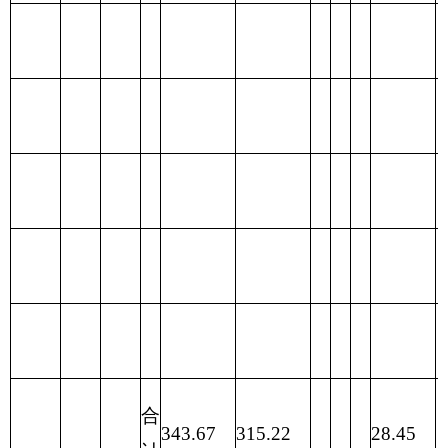
合计
343.67
343.67
表四：
财政拨款收支预算总体情况表
编制部门：
克州水利管理处
单位：万元