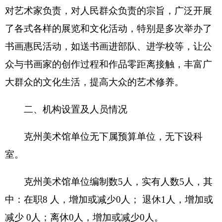
表一：
部门收支总体情况表
编制部门：
克州美术馆
单位：万元
收 入
支 出
预
预
项 目
算
功能分类
算
数
数
201 一般公共服
财政拨款（补助）
务支出
一般公共预算
202 外交支出