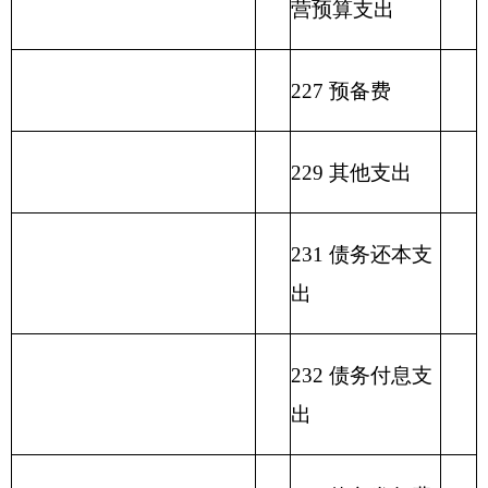
科
计
预
管
收
经
收
补收
集中支付
预
目
算
理
入
营
入
支差
额度结
算
名
拨
资
收
额
余）
拨
类
款
项
称
款
金
入
款