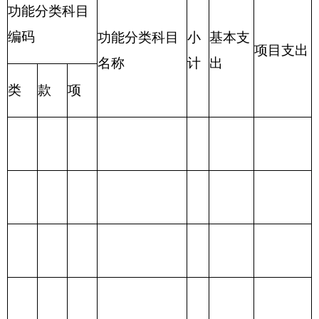
表七：
项目支出情况表
编制部门：
克
单位：万元
州美术馆
对
债
对
商
个
务
社
科 目
项
工
资本
对企
品
人
利
资
对
会
编 码
目
资
性支
业补
其