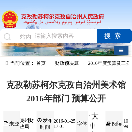
搜索
导航切换
当前位置：
首页
»
财政预决算
»
2016年度预算及三公经费
»
部
克孜勒苏柯尔克孜自治州美术馆
2016年部门 预算公开
大
[
发布
克州财
2016-01-25
10
来源
字体
阅读
中
17:01
99
政局
时间
小
]
克孜勒苏柯尔克孜自治州美术馆2016年部门
预