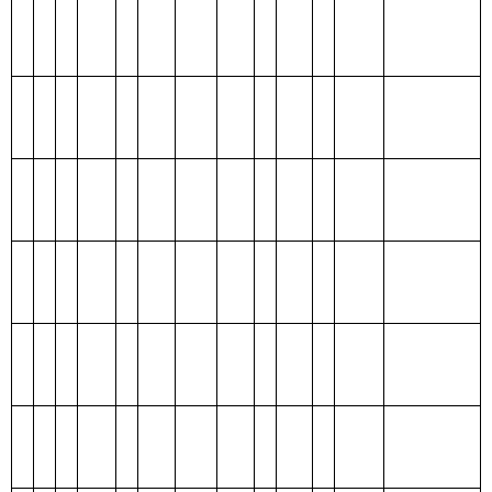
编码
功能分类科目
合
基本支
项目支
名称
计
出
出
类
款
项