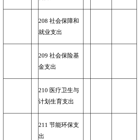
支出
小 计
小 计
230 转移性支出
收 入 总
支 出 总 计
计
表五：
一般公共预算支出情况表
编制部门：
克州美术馆
单位：万元