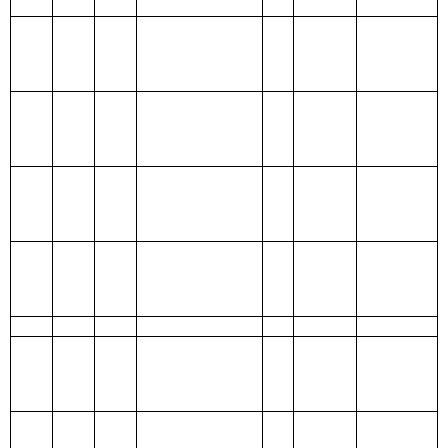
和
和
息
本
企
保
科
项目
支
福
出
助
他
服
家
及
性
业
障
目
名称
出
利
（基
（基
支
务
庭
费
支
补
基
合
支
本建
本建
出
支
的
用
出
助
金
计
出
设）
设）
类
款
项
出
补
支
补
助
出
助