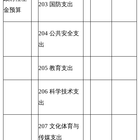
2
23 国有资本经
营预算支出
227 预备费
229 其他支出
2
31 债务还本支
出
2
32 债务付息支
出
233
债务发行费