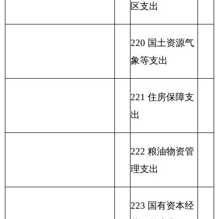
单位上年结余（不包括国
230 转移性支出
库集中支付额度结余）
收 入 总 计
支 出 合 计
表二：
部门收入总体情况表
填报部门：
克州美术馆
单位：万元
政
功
一
财
事
府
功能分
能
般
政
业
用事
单位上年
性
类科目
分
公
专
事
单
其
业基
结余（不
基
编码
类
总
共
户
业
位
他
金弥
包括国库
金