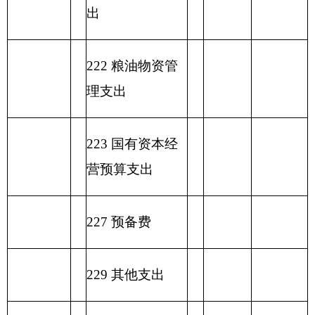
表六：
一般公共预算基本支出情况表
编制部门：
克州美术馆
单位：万元
一般公共预算基本支
项目
出
经济分类科目
编码
经济分类科目
小
人员经
公用经费
名称
计
费
类
款