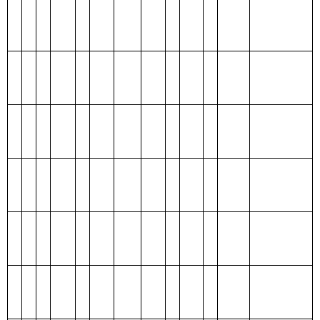
表四：
财政拨款收支预算总体情况表
编制部门：
克州美术馆
单位：万元
财政拨款收
财政拨款支出
入
合
合
一般公
政府性基
项 目
功 能 分 类
计
计
共预算
金预算
财政拨款
201 一般公共服
（补助）
务支出