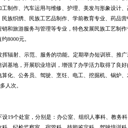
其中：在职220人，增加
21
人；退休
199
人，增加
6
人
；离休
1人，
支 出
数
功能分类
预算数
201 一般公共服务支出