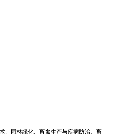
生产与疾病防治、畜
理、中餐烹饪与营养
），重点建设护理、
验实训室（基地）和
理念，充分发挥资源
益。培训科目有会
刺绣以及双语等二十
财务科、成教科、培
会。