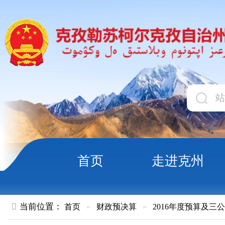
首页
走进克州
领导
当前位置：
首页
»
财政预决算
»
2016年度预算及三公经费
»
部
新疆维吾尔自治区克孜勒苏柯