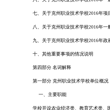
一、主要职能
学校开设农业经济类、教育艺术类、医学护理类
牧兽医、电子技术与应用、民族风味食品加工制作、
膳食、服装设计与工艺、民族服装与服饰、民族织绣
学前教育、汽车运用与维修、服装制作与营销和旅游
汽车驾校，实训条件完备，生均实训设备值约8000元
学校在办好学历教育的同时，还充分发挥辐射、
优势，围绕市场和社会的需求，建立各类培训基地，
计、农业、水利、农机、乡村卫生、会计电算化、公
余项培训项目，年短期培训学员可达13000多人次。
二、机构设置及人员情况
克州职业技术学校无下属预算单位，下设19个处
训科、实训课、资助科、招生就业科、思政科、纪检