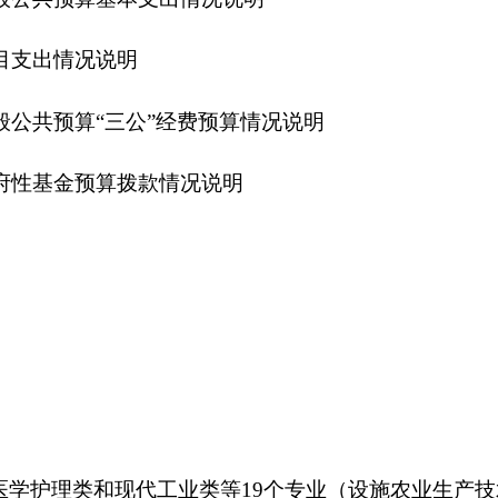
和现代工业类等19个专业（设施农业生产技术、园林绿化、畜禽
汽车运用与维修、护理、美发与形象设计、高星级饭店运营与管
、民族工艺品制作、学前教育专业、药品营销、烹饪和矿山机电
服务与管理等专业，特色发展民族工艺制作专业，并建有相关实
。
示范、服务的功能。定期举办短训班、推广新技术、新工艺、新
开展职业培训，增强了办学活力取得了良好的社会效益和经济效
务员、驾驶、烹饪、电工、挖掘机、锅炉、木工雕刻、民族手工
室，分别是：
办公室、组织人事科、教务科、学生科、总务科、
监察室、宿管科、技能鉴定科、驾驶培训科、保卫科、团委、工