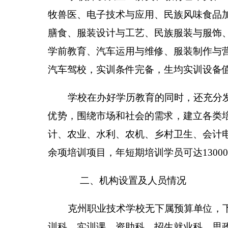
克州职业技术学校编制数
325
，实有人数220人，
第二部分
201
6
年克州职业技术学校预算公开表
表一：
（具体情况详见附件）
克州职业
技术学校
收支总体情况表
编制部门：
克州职业技术学校
单位：万元
收 入
项 目
预算
一、财政拨款（补助）