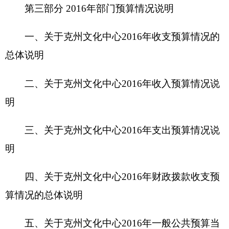
明
四、关于
克州文化中心
2016年财政拨款收支预
算情况的总体说明
五、关于克州文化中心2016年一般公共预算当
年拨款情况说明
六、关于克州文化中心2016年一般公共预算基
本支出情况说明
七、关于克州文化中心2016年项目支出情况说
明
八、关于克州文化中心2016年一般公共预
算“三公”经费预算情况说明
九、关于克州文化中心2016年政府性基金预算