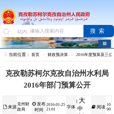
搜索
导航切换
当前位置：
首页
»
财政预决算
»
2016年度预算及三公经费
»
部
克孜勒苏柯尔克孜自治州水利局
2016年部门预算公开
大
[
发布
克州财
2016-01-25
10
来源
字体
阅读
中
21:01
90
政局
时间
小
]
克孜勒苏柯尔克孜自治州水利局
2016
年部门预