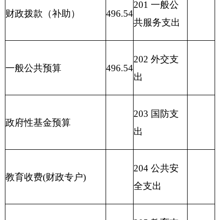
208 社会保
用事业基金弥补收支差
障和就业支
额
出
209 社会保
险基金支出
210 医疗卫
生与计划生
育支出
211 节能环
保支出
212 城乡社