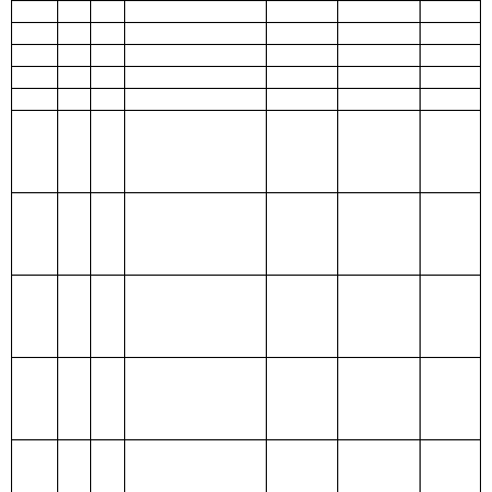
208 社会保
障和就业支
出
209 社会保
险基金支出
210 医疗卫
生与计划生
育支出
211 节能环
保支出