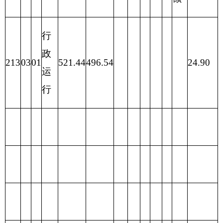
目编码
功能分类科目
基本支
项目
合计
名称
出
支出
类
款
项
行政运行
(
水
213
03
01
464.80
455.50
9.30
利
)
水利工程运行
213
03
06
0.54
0.54
0.00
与维护
水土保持（水
213
03
10
56.10
56.10
0.00
利））