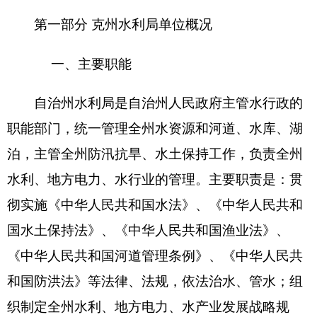
划，中长期规划和年度计划，以及全州河道、湖泊
的流域综合规划，并依法负责监督实施；主管全州
河道、湖泊、水库及人工水道等水域及防洪工程、
负责州内主要河道、水库的综合治理及开发利用工
作；对全州水利工程建设进行行业管理；指导农村
水利工作；组织协调农田水利基本建设、农村水电
电气化和乡镇供水工作；主管全州防汛抗旱工作及
水土保持工作，负责全州防汛抗旱总指挥部办公室
的日常工作；负责我州农村改水防病长期规划及年
度计划编制，组织、工程设计审查，监督改水工程
建设
；
负责审查大中型水利、水电、水产基建项目
建议书和可行性报告及初步设计；组织重大水利、
水电、水产科学研究和技术推广；组织对水利行业
技术质量标准和水利工程的规程、规范的监督实
施；承办自治州人民政府交办的其他事项。