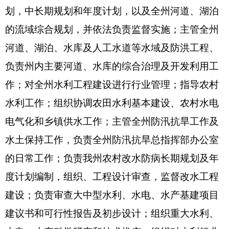
二、机构设置及人员情况
克州水利局单位无下属预算单位，下设6个处
室，分别是：办公室、规划财务科、水政水资源
科、农牧水利与水土保持科、建设管理科、纪检监
察室。
克州水利局
单位编制数
29人
，实有人数
49
人，
其中：在职
27
人，增加
0
人； 退休
22
人
，
增加或减
少
0
人；离休
0
人，增加或减少
0
人。
第二部分 2016年部门预算公开表
表一：
部门收支总体情况表