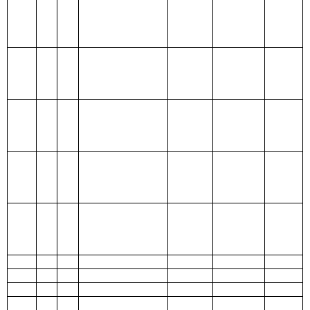
基金预
出
算
204 公共安
全支出
205 教育支
出
206 科学技
术支出
207 文化体
育与传媒支
出