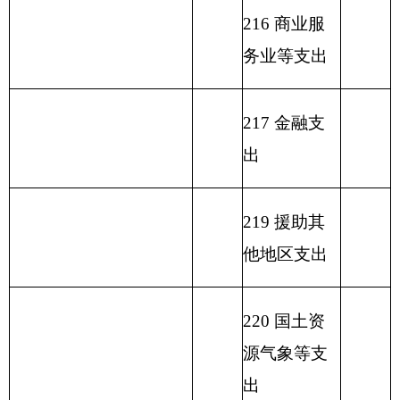
232 债务付
息支出
233 债务发
行费支出
小 计
496.54
小 计
496.54
单位上年结余（不包括
230 转移性
国库集中支付额度结
24.90
0.00
支出
余）
收 入 总 计
521.44
支 出 合 计
521.44
表二：