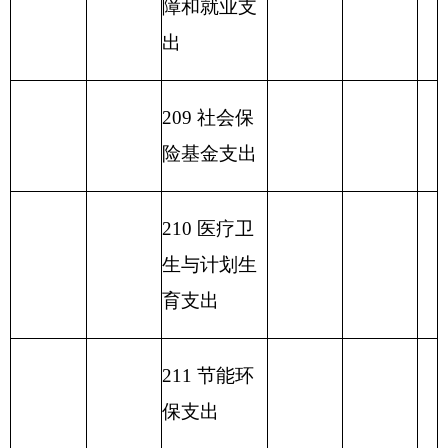
表五：
一般公共预算支出情况表
编制部门：克州水利局
单位：万元
项目
一般公共预算支出
功能分类科目
编码
功能分类科目
基本支
项目支
小计
名称
出
出
类
款
项
行政运行（水
496
．
487
．
213
03
01
9.30