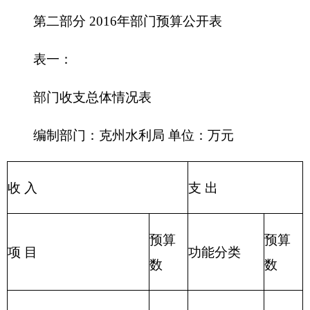
204 公共安
教育收费(财政专户)
全支出
205 教育支
事业收入
出
206 科学技
事业单位经营收入
术支出
207 文化体
其他收入
育与传媒支
出