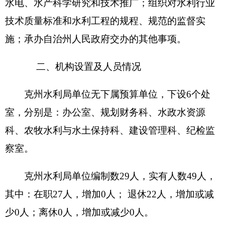
编制部门：克州水利局
单位：万元
收 入
支 出
预算
预算
项 目
功能分类
数
数
201 一般公
财政拨款（补助）
496.54
共服务支出
202 外交支
一般公共预算
496.54
出
203 国防支
政府性基金预算
出