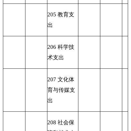
2
32 债务付
息支出
233
债务发
行费支出
小 计
496.54
小 计
230 转移性
支出
收 入 总
496.54
支 出 总 计
496.54
496.54
计