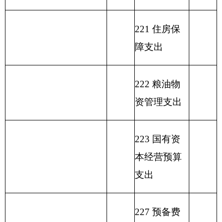
部门收入总体情况表
填报部门：克州水利局 单位：万元
用
政
事
功
财
事
功能分
府
业
单位上
能
政
业
类科目
性
基
年结余
分
一般
专
事
单
其
编码
基
金
（不包
类
公共
户
业
位
他
总 计
金
弥
括国库
科
预算
管
收
经
收
预
补
集中支
目
拨款
理
入
营
入
算
收
付额度
名
资
收
拨
支
结余）
称
金
入
类
款
项
款
差
额