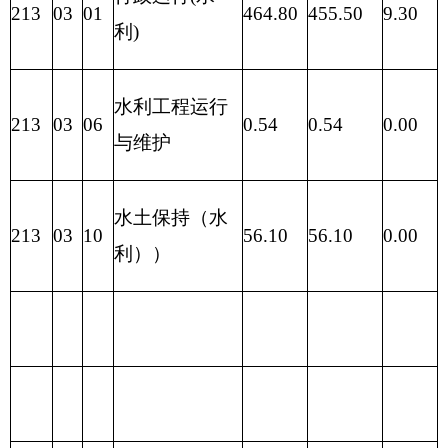
性
一般公
项 目
合计
功 能 分 类
合计
基
共预算
金
预
算
财政拨
201 一般公
款（补
496.54
共服务支出
助）
一般公
202 外交支
496.54
共预算
出
政府性
203 国防支