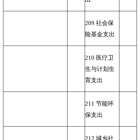
217 金融支
出
219 援助其
他地区支出
220 国土资
源气象等支
出
221 住房保
障支出
222 粮油物