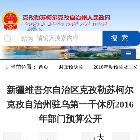
搜索
导航切换
当前位置：
首页
»
财政预决算
»
2016年度预算及三公经费
»
部
新疆维吾尔自治区克孜勒苏柯尔
克孜自治州驻乌第一干休所2016
年部门预算公开
大
[
发布
克州财
2016-01-25
88
来源
字体
阅读
中
22:01
0
政局
时间
小
]