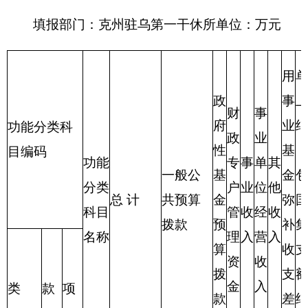
项目
支出预算
功能分类科
目编码
功能分类科目名
基本支
项目
合计
称
出
支出
类
款
项
离退休人员管理
208
5
3
292.87
262.77
30.1
机构