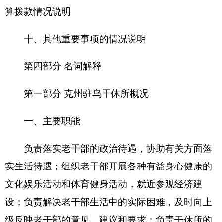
安全保卫，环境卫生工作。
二、机构设置及人员情况
克州驻乌第一干休所无下属预算单位，下设2
个科室，分别是：办公室、医务所。
克州驻乌第一干休所编制数1
4
人，实有人数
11
人，其中：在职
11
人，增加或减少0人；退休9人，
增加或减少0人；离休2人，增加或减少0人。
第二部分201
6
年部门预算公开
表一：
部门收支总体情况表
编制部门
：克州驻乌第一干休所
单位：万元