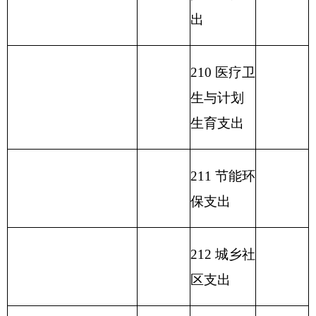
出
217 金融支
出
219 援助其
他地区支
出
220 国土资
源气象等
支出
221 住房保
障支出