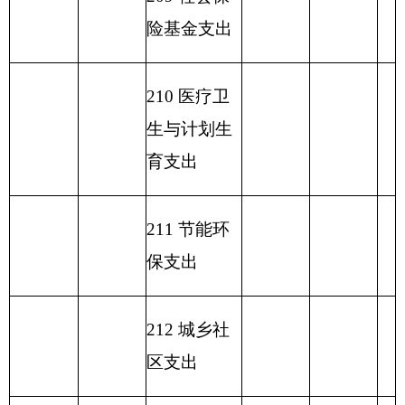
230 转移性
支出
收 入 总
292.87
支 出 总 计
292.87
292.87
计
表五：
一般公共预算支出情况表
编制部门：
克州驻乌第一干
单位：万元
休所
项目
一般公共预算支出