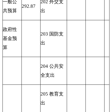
220 国土资
源气象等支
出
221 住房保
障支出
222 粮油物
资管理支出
2
23 国有资
本经营预算
支出
227 预备费