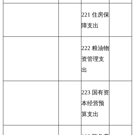
收 入 总 计
292.87
支 出 合 计
292.87
表二：
部门收入总体情况表
填报部门：
克州驻乌第一干休所
单位：万元
用
单位
政
事
上年
财
事
府
业
结余
功能分类科
政
业
性
基
（不
目编码
功能
专
事
单
其
一般公
基
金
包括
分类
户
业
位
他
总 计
共预算
金
弥
国库
科目
管
收
经
收
拨款
预
补
集中
名称
理
入
营
入