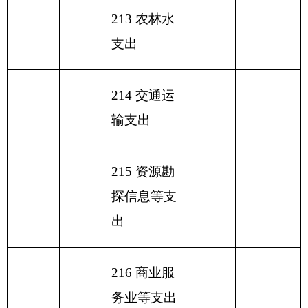
功能分类科
目编码
功能分类科目
基本
项目支
小计
名称
支出
出
类
款
项
离退休人员管
208
5
3
262.77
30.1
理机构
292.87