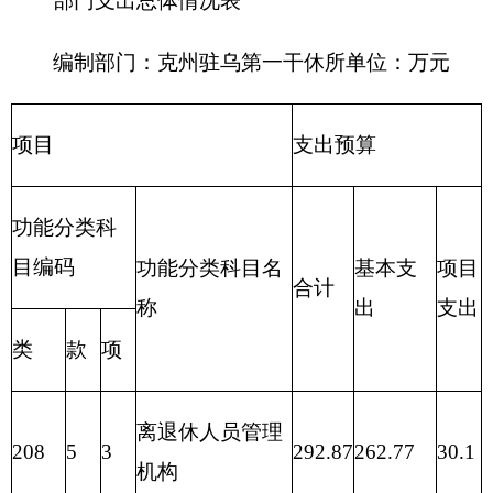
共服务支出
助）
一般公
202 外交支
292.87
共预算
出
政府性
203 国防支
基金预
出
算
204 公共安
全支出
205 教育支
出