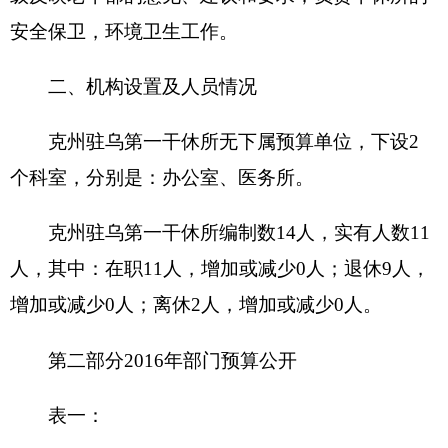
收 入
支 出
项 目
预算数
功能分类
预算数
201 一般公
财政拨款（补助）
292.87
共服务支
出
202 外交支
一般公共预算
292.87
出
203 国防支
政府性基金预算
出