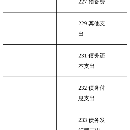
算
收
支付
资
收
拨
支
额度
金
入
类
款
项
款
差
结
额
余）
离退
休人
208
5
3
员管
292.87
292.87
理机
构