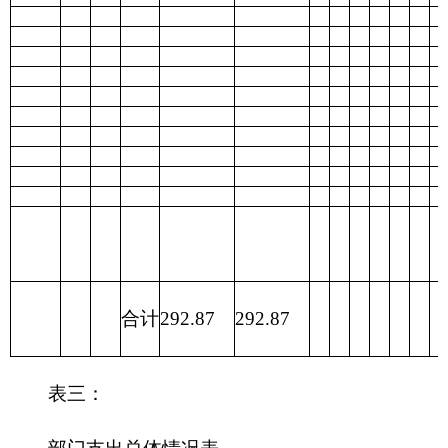
编制部门：
克州驻乌第一干休所
单位：万元
财政拨款收入
财政拨款支出
政
府
性
一般公
项 目
合计
功 能 分 类
合计
基
共预算
金
预
算
财政拨
201 一般公
款（补
292.87