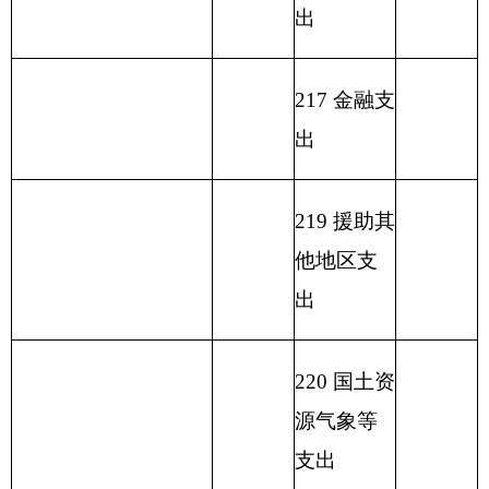
231 债务还
本支出
232 债务付
息支出
233 债务发
行费支出
小 计
292.87
小 计
292.87
单位上年结余（不包
230 转移性
括国库集中支付额度
支出
结余）