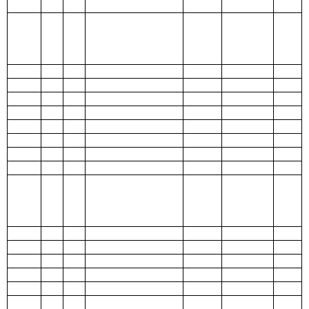
206 科学技
术支出
207 文化体
育与传媒支
出
208 社会保
障和就业支
292.87
292.87
出
209 社会保
险基金支出