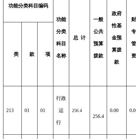
项目
支出预算
功能
功能分类科目编码
分类
基本支
项目支
合计
科目
出
出
类
款
项
名称
行政
256.4
254.4
2.00
213
01
01
运
行