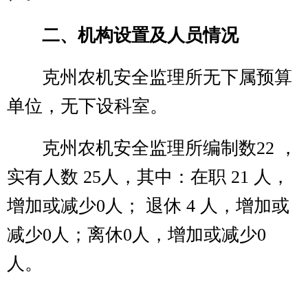
预算
政府性基
0
203 国防支出
金预算
教育收费(财
204 公共安全
0
政专户)
支出
事业收入
0
205 教育支出
事业单位经
206 科学技术
0
营收入
支出
207 文化体育
其他收入
0