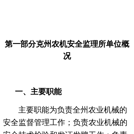
训与考核，并向自治区农机安全监理
总站呈报监理员的审批；负责监督检
查全州农机安全监理执法工作；负责
上报农机事故快报、月报、年报、综
合季度报表、工作总结；完成自治州
人民政府和自治州农机局交办的工作
任。
二、
机构设置及人员情况
克州农机安全监理所
无下属预算
单位，
无
下设
科
室
。
克州农机安全监理所
编制数
22
，
实有人数
25
人，其中：在职
21
人，