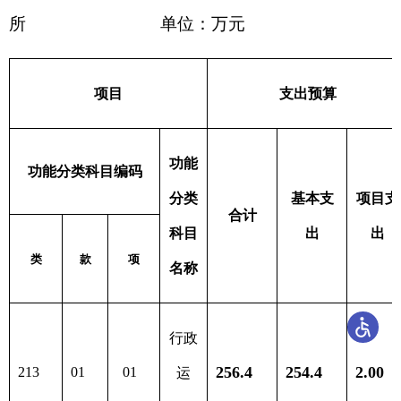
财政拨款收入
财政拨款支出
政
府
性
项
功 能 分
一般公
合计
合计
基
目
类
共预算
金
预
算
财政拨
201 一般公
256.4
款（补
共服务支
助）
出