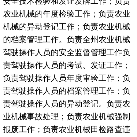
增加或减少
0
人；
退休
4
人，增加或
减少
0
人；离休
0
人，增加或减少
0
人。
第二部分
2016
年部门预算公开表
表一：