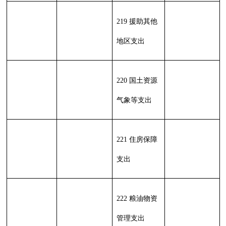
名称
拨款
资金
入
收
款
行政
213
01
01
运
0.00
0.00
0.0
256.4
256.4
行