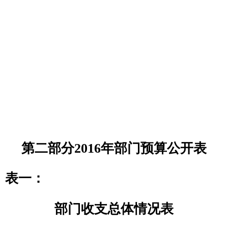
与传媒支出
用事业基金
208 社会保障
弥补收支差
0
和就业支出
额
209 社会保险
基金支出
210 医疗卫生
与计划生育支
出
211 节能环保