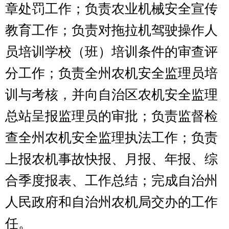
部门收支总体情况表
编制部门：
克州农机安全监理
所
单位：万元
收 入
支 出
项 目
预算数
功能分类
预算数
财政拨款
201 一般公共
256.4
（补助）
服务支出
一般公共
256.4
202 外交支出