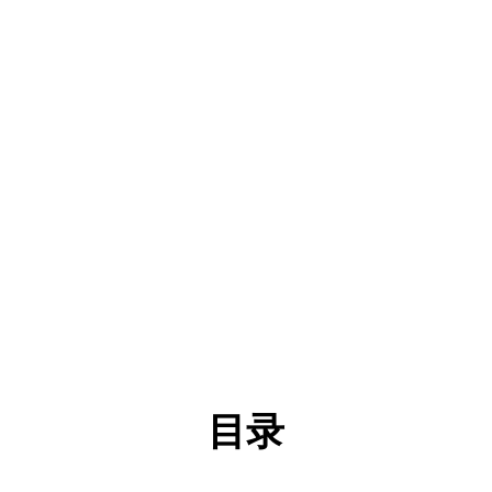
目录
第一部分
克州农机安全监理所
单位概
况
一、主要职能
二、机构设置及人员情况
第二部分
克州农机安全监理所
预算公
开表