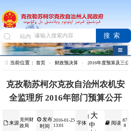
搜索
导航切换
当前位置：
首页
»
财政预决算
»
2016年度预算及三公经费
»
部
克孜勒苏柯尔克孜自治州农机安
全监理所 2016年部门预算公开
大
[
发布
克州财
2016-01-25
87
来源
字体
阅读
中
13:01
8
政局
时间
小
]