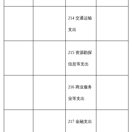
收 入 总
支 出 合
256.4
256.4
计
计
表二：
部门收入总体情况表
填报部门：
克州农机安全监理
所
单位：万元
功能分类科目编码
政府
功能
一般
财政
事
事
性基
分类
公共
专户
业
单
总 计
金预
科目
预算
管理
收
经
算拨
类
款
项