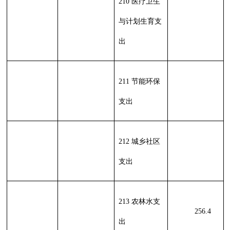
232 债务付息
支出
233 债务发行
费支出
小 计
小 计
256.4
256.4
单位上年结
余（不包括
230 转移性
国库集中支
支出
付额度结
余）