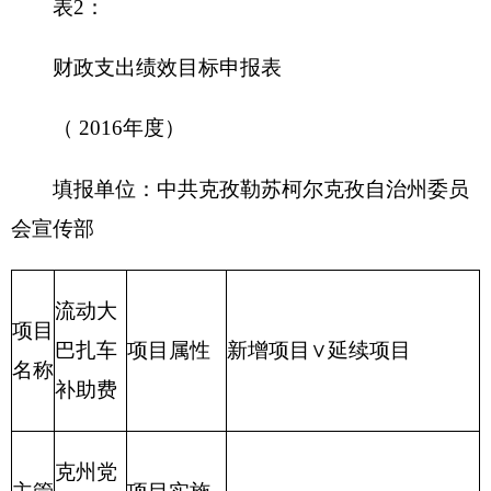
项目属性
新增项目□ 延续项目
∨
名称
费
克州党
主管
项目实施单
委宣传
克州党委宣传部
部门
位
部
项目
2016.1
联系电
起止
至
项目负责人
4222851
话
时间
2016.12
资金总额:10万元
财政拨款：10万元
项目