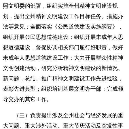
外部门及新闻、文化、广电、科技等单位的对外宣
传工作；负责中央、自治区涉外新闻单位和境外记
者来州采访报道工作，区内外记者的联络、邀请和
接待工作。
二、机构设置及人员情况
中共克孜勒苏柯尔克孜自治州委员会宣传部无
下属预算单位，下设9个科室，分别是：办公室、宣
传科、审读科、外宣办、文明办、扫黄打非办、讲
师团、国教办、社科联。
中共克孜勒苏柯尔克孜自治州委员会宣传部编
制数 34人 ，实有人数34人，其中：在职29人，增
加2人；退休4人，增加或减少0人，离休1人，增加
或减少0人。