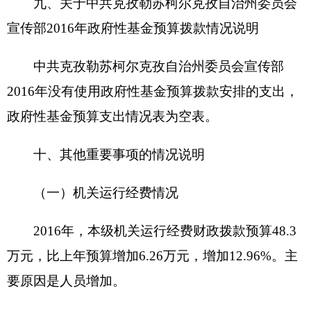
填报单位：中共克孜勒苏柯尔克孜自治州委员
会宣传部
项目名
外宣工
项目属
新增项目∨ 延续项目
称
作经费
性
主管部
克州党委
项目实
克州党委宣传部
门
宣传部
施单位
项目起
2016.1至
项目负
联系
4222851
止时间
2016.12
责人
电话
资金总额:10万元
财政拨款：10万元