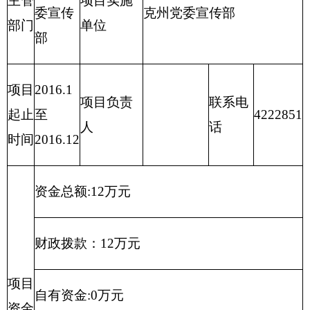
自有资金:0万元
资金
（万
经营性收入：0万元
元）
其他收入：0万元
其他：0万元
负责组织、指导全州的理论研究、理论学习和
理论宣传工作；负责引导社会舆论，指导、协
调州级各新闻单位工作；负责从宏观上指导、
单位
协调精神产品的生产；规划、部署协调全州对
职能
外宣传工作，配合有关部门做好知识分子工作
阐述
和理论、新闻、出版、文艺等方面优秀人才的
选拔、培养工作，负责提出全州宣传思想文化