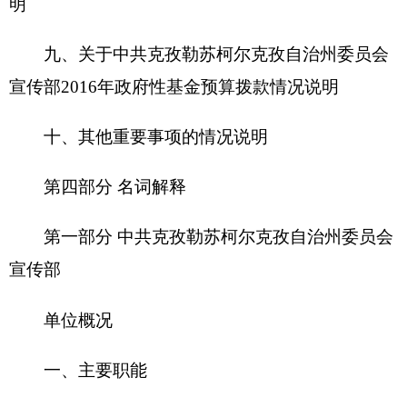
（
一）负责指导全州理论研究、理论学习、理
论宣传工作。负责引导社会舆论，指导、协调克州
各新闻、出版单位的工作；对广播电视局的工作实
施方针、政策的指导；领导克孜勒苏报社。负责从
宏观上指导精神产品的生产；联系克州文体局；主
管克州文联，并在政治方向和方针、政策方面实施
领导。负责提出全州宣传思想文化事业发展的指导
方针；规划、部署全州宣传思想工作；指导宣传文
化系统制定有关政策、法规；协调宣传文化系统各
单位之间的关系；负责对宣传思想工作的监督、检
查，并及时向克州党委反映情况、提出建议。受克
州党委委托，分管新闻、文化、出版、部门的领导
干部，指导这些部门领导班子的建设；对县市党委
宣传部部长任免提出意见；负责制定对县、市宣传
部正、副部长及宣传文化系统领导骨干、后备干部