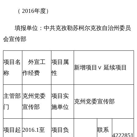
主管
项目实施
委宣传
克州党委宣传部
部门
单位
部
项目
2016.1
项目负责
联系电
起止
至
4222851
人
话
时间
2016.12
资金总额:12万元
财政拨款：12万元
项目
自有资金:0万元
资金
（万
经营性收入：0万元
元）