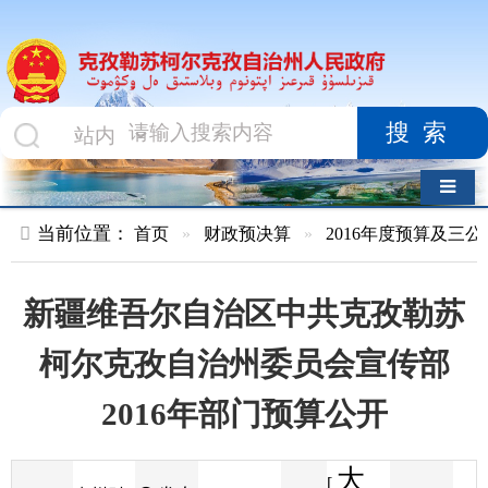
搜索
导航切换
当前位置：
首页
»
财政预决算
»
2016年度预算及三公经费
»
部
新疆维吾尔自治区中共克孜勒苏
柯尔克孜自治州委员会宣传部
2016年部门预算公开
大
[
发布
克州财
2016-01-25
89
来源
字体
阅读
中
15:01
0
政局
时间
小
]