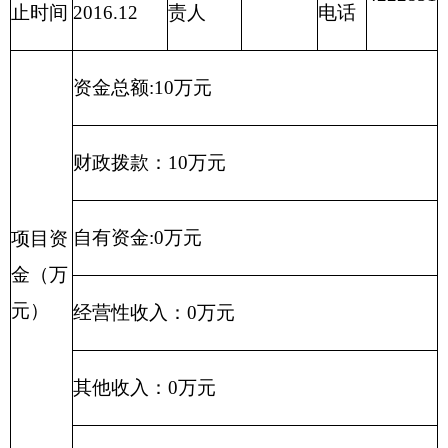
其他收入：0万元
其他：0万元
负责组织、指导全州的理论研究、理论学习和
理论宣传工作；负责引导社会舆论，指导、协
调州级各新闻单位工作；负责从宏观上指导、
单位
协调精神产品的生产；负责规划、部署全局性
职能
的思想政治工作任务，规划、部署、协调全州
阐述
精神文明建设活动；规划、部署协调全州对外
宣传工作，配合有关部门做好知识分子工作和
理论、新闻、出版、文艺等方面优秀人才的选
拔、培养工作。