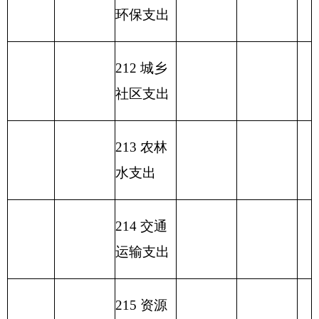
功能分类科
目编码
功能分类科目名
基本支
项目
小计
称
出
支出
类
款
项
行政运行（民政
208
02
01
11
管理）
1015.51
1004.51