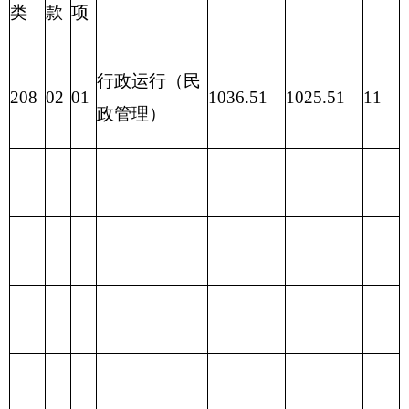
性
功 能 分
一般公共
项 目
合计
合计
基
类
预算
金
预
算
财政拨
201 一般
款（补
1015.51
公共服务
助）
支出
一般公
202 外交
1015.51
共预算
支出
政府性
203 国防
基金预