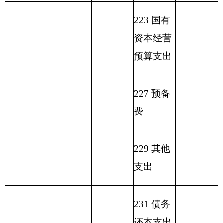
用
政
事
财
事
府
业
功能分类科目
政
业
性
基
编码
专
单
功能分
基
上级
金
一般公共
户
位
其他
类科目
总 计
金
补助
弥
预算拨款
管
经
收入
名称
预
收入
补
理
营
算
收
资
收
拨
支
金
入
类
款
项
款
差
额
行政运
行（民