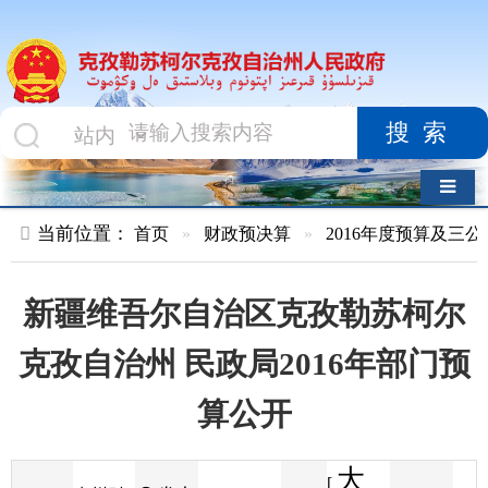
搜索
导航切换
当前位置：
首页
»
财政预决算
»
2016年度预算及三公经费
»
部
新疆维吾尔自治区克孜勒苏柯尔
克孜自治州 民政局2016年部门预
算公开
大
[
发布
克州财
2016-01-25
94
来源
字体
阅读
中
15:01
1
政局
时间
小
]