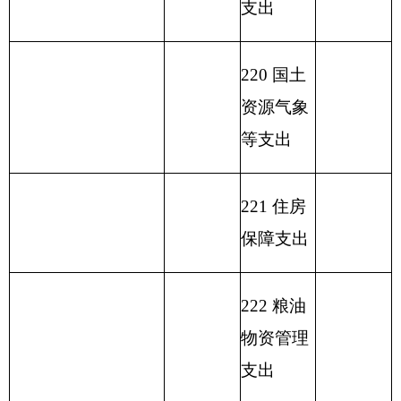
小 计
1036.51
小 计
1036.51
单位上年结余（不包
230 转移
括国库集中支付额度
性支出
结余）
支 出 合
收 入 总 计
1036.51
1036.51
计
表二：
部门收入总体情况表
填报部门： 单位：万元