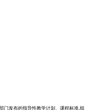
计划、课程标准,组
的教学计划,组织教学
关教师和其他职工；负
级教育行政部门的检
卫科。
0人。