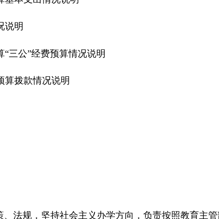
坚持社会主义办学方向，负责按照教育主管部门发布的指导性教学
主管部门有关教学计划、课程设置等方面的规定,决定和实施本校
制定本校教师及其他职工在内的具体管理活动,依法聘任、解聘有
资金,改善办学条件；负责维护学校、师生的合法权益,依法接受各
力培养德、智、体全面发展的社会主义事业的建设者和接班人。
是：
办公室、总务处、教导处、政教处、教研室、电教处、安全保
职339人增加63人； 退休39人，增加4人；离休0人，增加或减少
况详见附件）