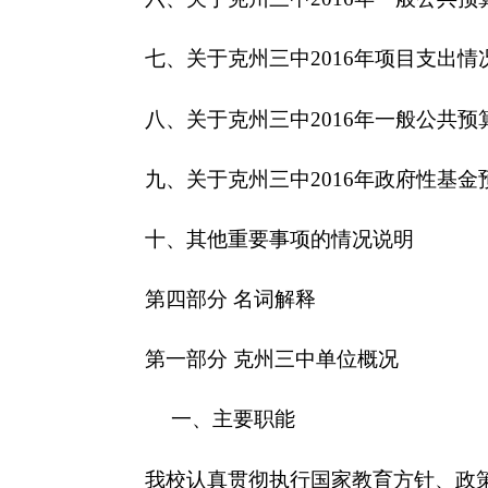
一、主要职能
我校认真贯彻执行国家教育方针、政策、法规，
织实施教育教学活动、科学研究活动，依据国家教育
评比、集体备课,组织考试等；负责学籍管理和依法
责科学管理,合理使用学校的设施和经费,并积极筹备
查指导和人民群众的监督，保证教育教学质量，努
二、机构设置及人员情况
克州三中无下属预算单位，下设7个处室，分别
克州三中编制数241，实有人数378人，其中：在
第二部分 2016年克州三中预算公开表（具体情
表一： 克州三中收支总体情况表