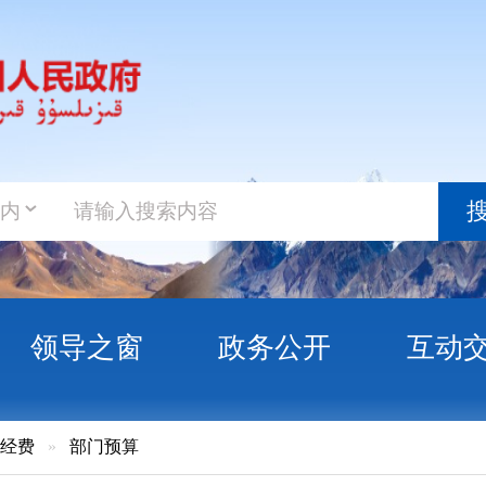
政务新
搜索
之窗
政务公开
互动交流
政务服
门预算
孜自治州克州三中2016年部门预算公开