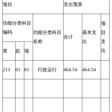
财政拨款收入
财政拨款支出
政
府
性
一般公
项 目
合计
功 能 分 类
合计
基
共预算
金
预
算
财政拨
201 一般公
款（补
449.04
共服务支出
助）