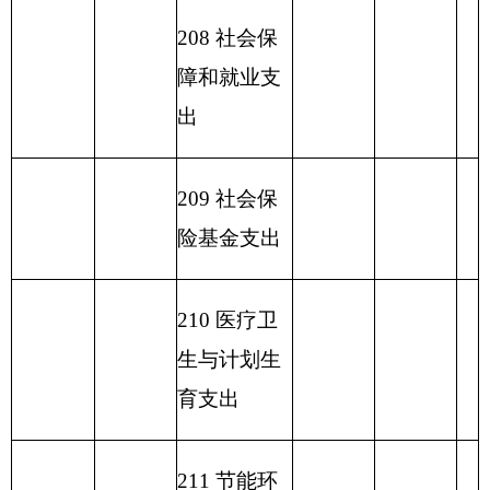
上年结
支出
余
收 入 总
449.04
支 出 总 计
449.04
449.04
计
表五：
一般公共预算支出情况表
编制部门：
克州农机局
单位：万元
项目
一般公共预算支出
功能分类科目