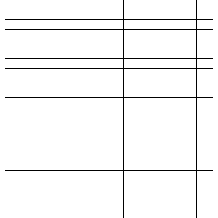
207 文化体
育与传媒支
出
208 社会保
障和就业支
出
209 社会保
险基金支出
210 医疗卫
生与计划生