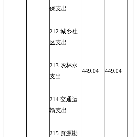
编码
功能分类科目
基本
项目支
小计
名称
支出
出
类
款
项
213
01
01
行政运行
449.04
449.04