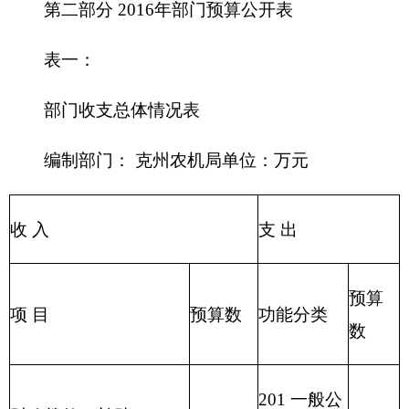
203 国防支
政府性基金预算
出
204 公共安
教育收费(财政专户)
全支出
205 教育支
事业收入
出
206 科学技
事业单位经营收入
术支出
207 文化体
其他收入
15.5
育与传媒支