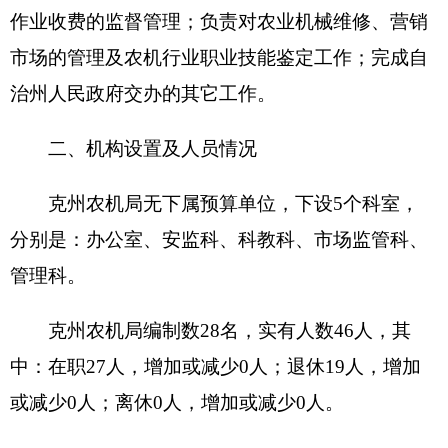
部门收支总体情况表
编制部门：
克州农机局
单位：万元
收 入
支 出
预算
项 目
预算数
功能分类
数
201 一般公
财政拨款（补助）
449.04
共服务支出
202 外交支
一般公共预算
449.04
出