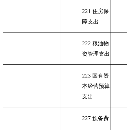
表二：
部门收入总体情况表
填报部门
：克州农机局
单位：万元
用
单位
政
事
上年
财
事
府
业
结余
功能分类科目
政
业
性
基
（不
编码
功能
专
事
单
一般公
基
金
包括
分类
户
业
位
其他
总 计
共预算
金
弥
国库
科目
管
收
经
收入
拨款
预
补
集中
名称
理
入
营
算
收
支付
资
收
拨
支
额度