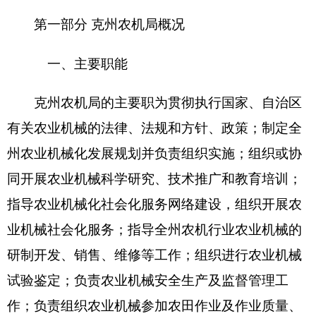
作业收费的监督管理；负责对农业机械维修、营销
市场的管理及农机行业职业技能鉴定工作；完成自
治州人民政府交办的其它工作。
二、机构设置及人员情况
克州农机局
无下属预算单位，下
设5个科室，
分别是：办公室、安监科、科教科、市场监管科、
管理科。
克州农机局编制数28名，实有人数46人，其
中：在职
27
人，增加或减少0人；退休1
9
人，增加
或减少0人；离休0人，增加或减少0人。
第二部分
2016
年部门预算公开表
表一：