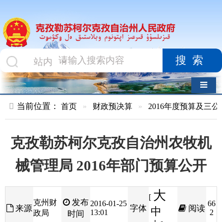
搜索
导航切换
当前位置：
首页
»
财政预决算
»
2016年度预算及三公经费
»
部
克孜勒苏柯尔克孜自治州农牧机
械管理局 2016年部门预算公开
大
[
发布
克州财
2016-01-25
66
来源
字体
阅读
中
13:01
2
政局
时间
小
]
克孜勒苏柯尔克孜自治州农牧机械管理局
2016