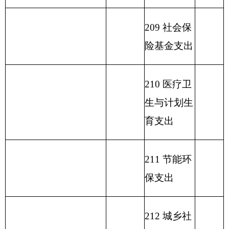
216 商业服
务业等支出
217 金融支
出
219 援助其
他地区支出
220 国土资
源气象等支
出
221 住房保
障支出