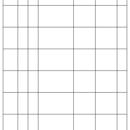
一般公
202 外交支
449.04
共预算
出
政府性
203 国防支
基金预
出
算
204 公共安
全支出
205 教育支
出
206 科学技
术支出