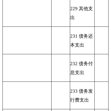
金
入
类
款
项
款
差
结
额
余）
行政
213
01
01
运
464.54
449.04
15.5
行