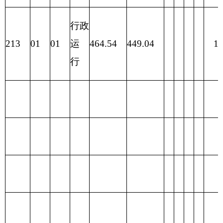
合计
464.54
449.04
15.5
表三：
部门支出总体情况表
编制部门：
克州农机局
单位：万元
项目
支出预算
功能分类科目
项
编码
功能分类科目
基本支
目
合计
名称
出
支
出
类
款
项