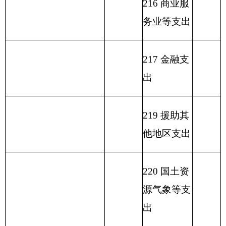
本支出
232 债务付
息支出
233 债务发
行费支出
小 计
464.54
小 计
464.54
单位上年结余（不包括
230 转移性
国库集中支付额度结
支出
余）
收 入 总 计
464.54
支 出 合 计
464.54