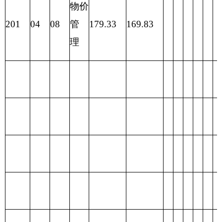
编码
功能分类科目
基本支
项目支
合计
名称
出
出
类
款
项
201
04
08
物价管理
179.33
164.83
14.50