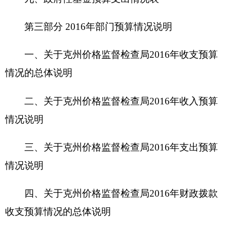
三、关于
克州价格监督检查局
2016
年支出预算
情况说明
四、
关于
克州价格监督检查局
2016
年
财政拨款
收支预算情况的总体说明
五、关于
克州价格监督检查局
2016
年一般公共
预算当年拨款情况说明
六、关于
克州价格监督检查局
2016
年一般公共
预算基本支出情况说明
七、关于
克州价格监督检查局
2016
年年项目支
出情况说明
八、关于
克州价格监督检查局
2016
年一般公共
预算“三公”经费预算情况说明