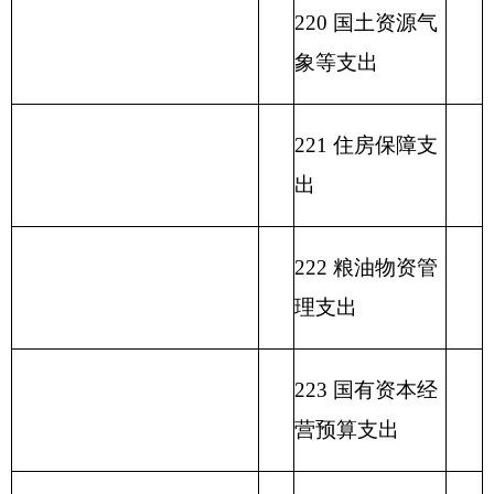
表二：
克州勤工俭学办公室
收入总体情况表
填报部门：
克州勤工俭学办公室
单位：万元
政
功
一
财
事
府
功能分
能
般
政
业
用事
单位上年
性
类科目
分
公
专
事
单
其
业基
结余（不
基
编码
类
总
共
户
业
位
他
金弥
包括国库
金
科
计
预
管
收
经
收
补收
集中支付
预
目
算
理
入
营
入
支差
额度结
算
名
拨
资
收
额
余）
拨
类
款
项
称
款
金
入
款