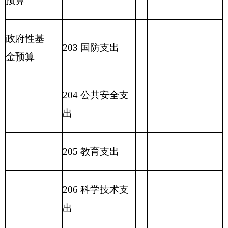
2
31 债务还本支
出
2
32 债务付息支
出
233
债务发行费
支出
小 计
小 计
230 转移性支出
收 入 总
支 出 总 计
计