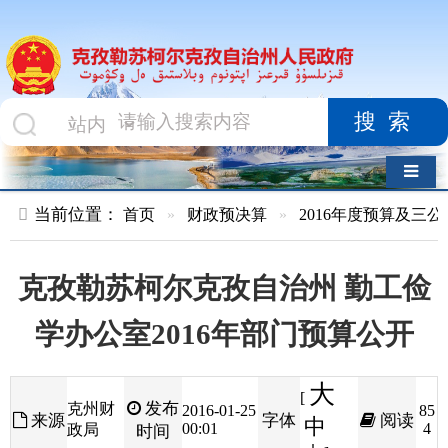
搜索
导航切换
当前位置：
首页
»
财政预决算
»
2016年度预算及三公经费
»
部
克孜勒苏柯尔克孜自治州 勤工俭
学办公室2016年部门预算公开
大
[
发布
克州财
2016-01-25
85
来源
字体
阅读
中
00:01
4
政局
时间
小
]
克孜勒苏柯尔克孜自治州勤工俭学办公室
2016