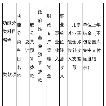
合
计
表三：