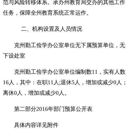
收 入
支 出
预
预
项 目
算
功能分类
算
数
数
201 一般公共服
财政拨款（补助）
务支出
一般公共预算
202 外交支出
政府性基金预算
203 国防支出
204 公共安全支