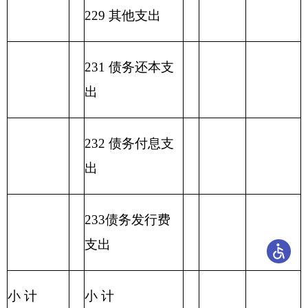
编制部门：
克州勤工俭学办公
单位：万元
室
一般公共预算基本支
项目
出
经济分类科目
编码
经济分类科目
小
人员经
公用经费
名称
计
费
类
款