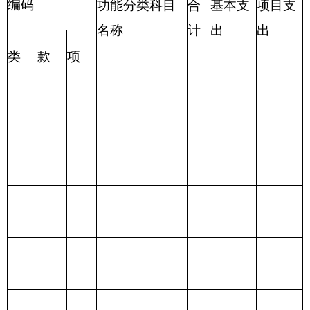
财政拨款支出
入
合
合
一般公
政府性基
项 目
功 能 分 类
计
计
共预算
金预算
财政拨款
201 一般公共服
（补助）
务支出
一般公共
202 外交支出
预算
政府性基
203 国防支出
金预算