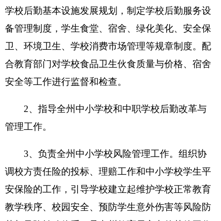
二、机构设置及人员情况
克州勤工俭学办公室
单位无下属预算单位，
无
下设处室
克州勤工俭学办公室
单位编制数
11
，实有人数
16
人，其中：在职
11
人
;
退休
5
人，增加或减少
0
人；
离休
0
人，增加或减少
0
人。
第二部分
2
016
年部门预算公开表
具体内容详见附件
表一：
克州勤工俭学办公室
收支总体情况表
编制部门：
克州勤工俭学办公室
单位：万元