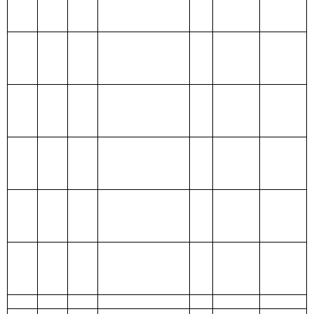
204 公共安全支
出
205 教育支出
206 科学技术支
出
207 文化体育与
传媒支出
208 社会保障和
就业支出
209 社会保险基