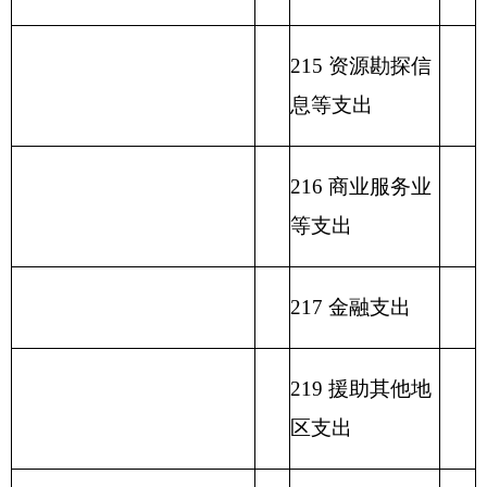
出
232 债务付息支
出
233 债务发行费
支出
小 计
小 计
单位上年结余（不包括国
230 转移性支出
库集中支付额度结余）
收 入 总 计
支 出 合 计