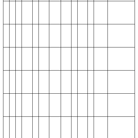
克州勤工俭学办公室
支出总体情况表
编制部门：
克州勤工俭学办公室
单位：万元
项目
支出预算
功能分类科目
编码
功能分类科目
合
基本支
项目支
名称
计
出
出
类
款
项