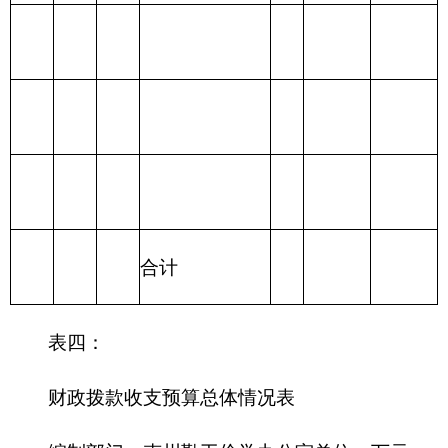
出
215 资源勘探信
息等支出
216 商业服务业
等支出
217 金融支出
219 援助其他地
区支出
220 国土资源气
象等支出