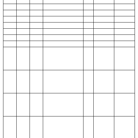
金支出
210 医疗卫生与
计划生育支出
211 节能环保支
出
212 城乡社区支
出
213 农林水支出
214 交通运输支