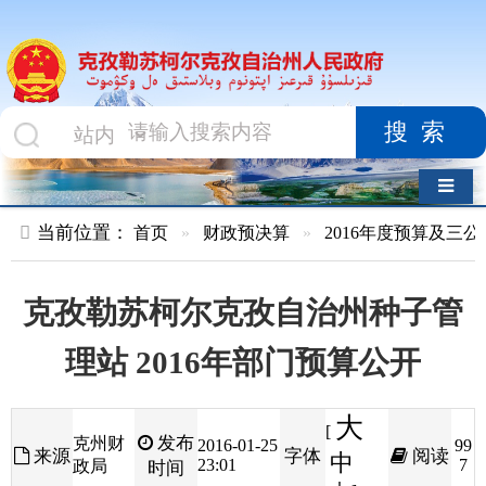
搜索
导航切换
当前位置：
首页
»
财政预决算
»
2016年度预算及三公经费
»
部
克孜勒苏柯尔克孜自治州种子管
理站 2016年部门预算公开
大
[
发布
克州财
2016-01-25
99
来源
字体
阅读
中
23:01
7
政局
时间
小
]
克孜勒苏柯尔克孜自治州种子管理站