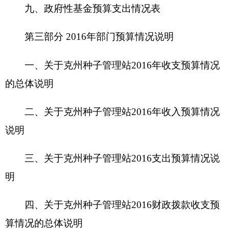
三、关于克州种子管理站
2016
支出预算情况说
明
四、关于
克州种子管理站
2016
财政拨款收支预
算情况的总体说明
五、关于克州种子管理站
2016
年一般公共预算
当年拨款情况说明
六、关于克州种子管理站
2016
年一般公共预算
基本支出情况说明
七、关于克州种子管理站
2016
年项目支出情况
说明
八、关于克州种子管理站
2016
年一般公共预
算“三公”经费预算情况说明