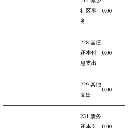
含国库集中支付额度
10,825.30
0.00
性支出
结余）
支 出 总
收 入 总 计
41,582.77
41,582.77
计
表二：
部门收入总体情况表
填报部门
：
克州人民医
院
院
单位：万元
功
能
基
上
单位上年
预
分
金
级
其
结余（不
算
类
一般预算
预
补
事业单位
他
包含国库