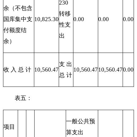
301
30103
奖金
194.68
194.68
0.00
表七：
项目支出情况表
单
编制部门：克
位：
州人民医院
万元
科目编
对
债
对
码
商
个
务
社
项
工
资本
对企
品
人
利
资
对
会
项
目
资
性支
业补
其
和
和
息
本
企
保
科
目
支
福
出
助
他