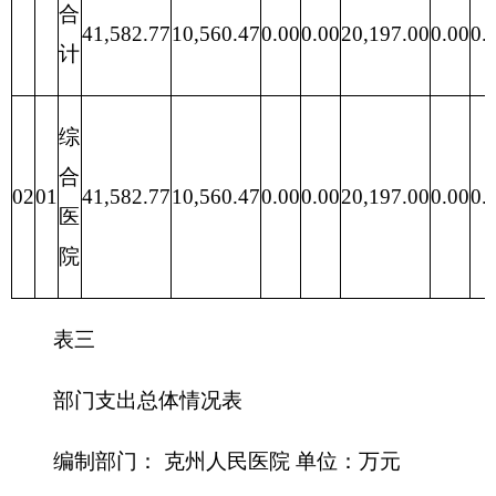
府
性
功能
一般公共
项 目
合计
合计
基
分类
预算
金
预
算
201
一、财政拨
一般
10,560.47
0.00
0.00
0.00
款（补助）
公共
服务
一般预算拨
202
10,560.47
0.00
0.00
0.00
款
外交