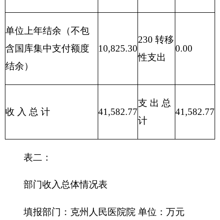
表三
部门支出总体情况表
编制部门： 克州人民医院 单位：万元
项目
支出预算
功能分类科
项
目编码
功能分类
目
合 计
基本支出
科目名称
支
出
类
款
项
**
**
**
**
1
2
3