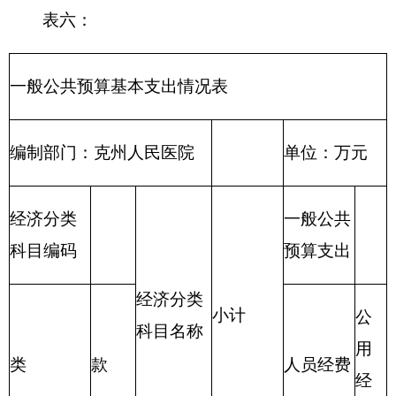
合
因公出国
公务接
计
（境）费
待费
小
公务用车购
公务用车运
计
置费
行费
备注：医院属于差额拨款，
一般公共预算
未安
排
“三公”经费支出
表九
政府性基金预算支出情况
编制单位：克州人民医院
单位：万元
项 目
政府性基金预算支出
功能分类编