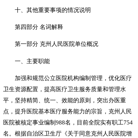
加床位的批复》（新卫医发[2010]55号）医院编制
床位由400张增加到898张，根据《关于印发新疆维
吾尔自治区公立医院机构编制管理暂行规定》（新
党编办（2013）69号）文件精神及三级医院评审要
求。
二、机构设置及人员情况
克州人民医院无下属预算单位，下设16个科
室，分别是：临床及医技科室32个，行政职能分别
是院部办公室、党委办公室、团委、纪检、人事、
财务、经管、医保、设备、总务、医务部、药学
部、护理部、病办统计、信息科、工会等。临床及
医技科室分别是：心血管一科、心血管二科、肿瘤
内科、胸外科、肾病内科、老年病科、康复科、神
经内科、神经外科、普外科、泌尿科、营养科、口