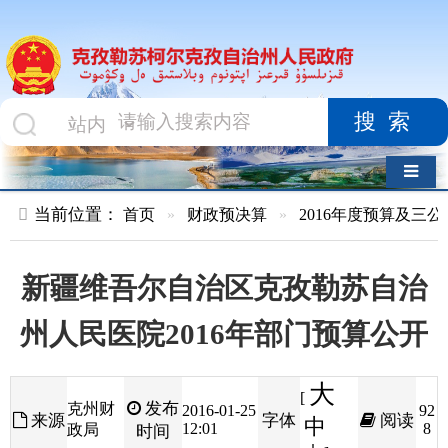
搜索
导航切换
当前位置：
首页
»
财政预决算
»
2016年度预算及三公经费
»
部
新疆维吾尔自治区克孜勒苏自治
州人民医院2016年部门预算公开
大
[
发布
克州财
2016-01-25
92
来源
字体
阅读
中
12:01
8
政局
时间
小
]
新疆维吾尔自治区
克孜勒苏自治州人民医院