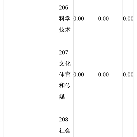
230
余（不包含
转移
国库集中支
10,825.30
0.00
0.00
0.00
性支
付额度结
出
余）
支 出
收 入 总 计
10,560.47
10,560.47
10,560.47
0.00
总 计
表五：
一般公共预
项目
算支出
功能分类科
项