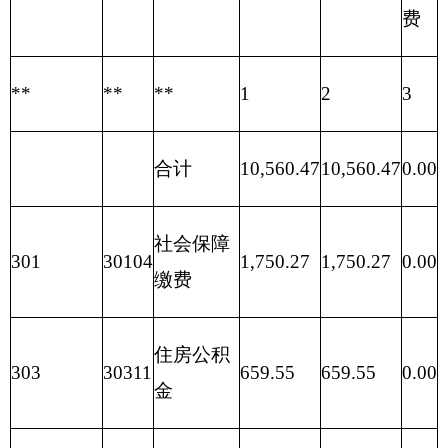
码
功能分类科目名
小
基本支
项目支
称
计
出
出
类
款
项
合计
备注：
医院属于差额拨款，
一般公共预算
未安
排
政府性基金预算支出
。
第三部分 2016年部门预算情况说明
一、关于克州人民医院2016年收支预算情况的
总体说明
按照全口径预算的原则，克州人民医院2016年
所有收入和支出均纳入部门预算管理。收支总预算