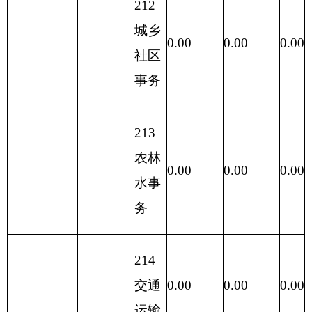
经济分类
一般公共
科目编码
预算支出
经济分类
小计
公
科目名称
用
类
款
人员经费
经
费
**
**
**
1
2
3
合计
10,560.47
10,560.47
0.00
社会保障
301
30104
1,750.27
1,750.27
0.00