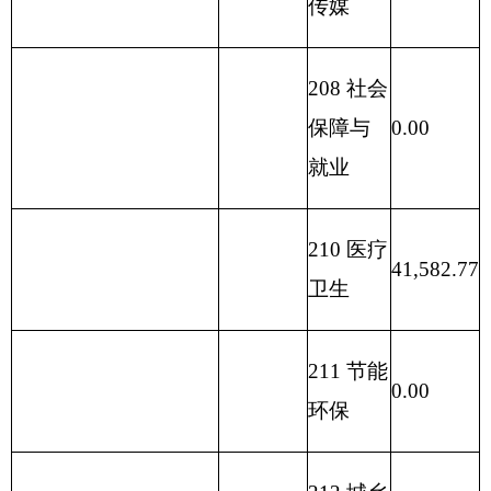
出
232 债务
付息支
0.00
出
233 债务
发行费
0.00
用支出
本 年 支
本 年 收 入 小 计
30,757.47
41,582.77
出 小 计
单位上年结余（不包
230 转移