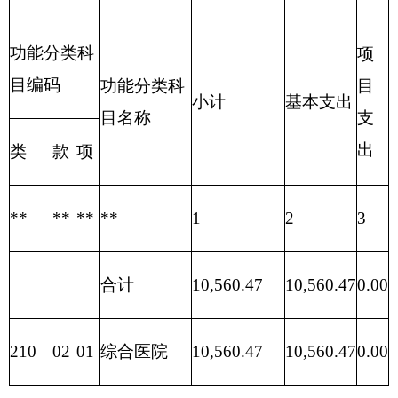
服
家
及
性
业
障
目
名
出
利
(基
(基
支
务
庭
费
支
补
基
称
合
支
本建
本建
出
类
款
项
支
的
用
出
助
金
计
出
设)
设)
出
补
支
补
助
出
助
**
**
**
**
1
2
3
4
5
6
7
8
9
10
11
表八：
一般公共预算“三公”经费支出情况表
编制单位：克州人民医院 单位：万元
公务用车购置及运行费