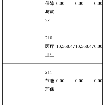
目编码
功能分类科
目
小计
基本支出
目名称
支
出
类
款
项
**
**
**
**
1
2
3
合计
10,560.47
10,560.47
0.00
210
02
01
综合医院
10,560.47
10,560.47
0.00
表六：
一般公共预算基本支出情况表
编制部门：克州人民医院
单位：万元