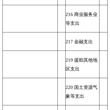
232 债务付息支
出
233 债务发行费
支出
小 计
小 计
单位上年结余（不包括国
230 转移性支出
库集中支付额度结余）
收 入 总 计
支 出 合 计