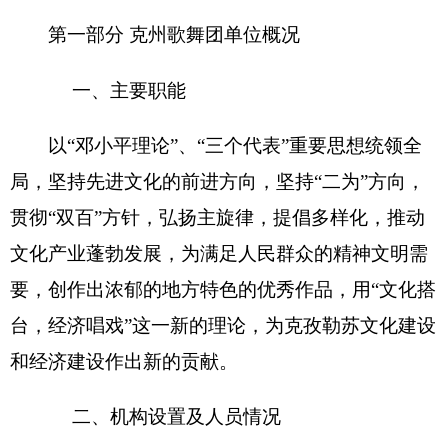
克州歌舞团
无下属预算单位，下设
6
个
科
室，
分别是：
办公室
、
艺术指导室
、
舞蹈队
、
乐队声乐
队
、
创作室
、
舞美队
。
克州歌舞团
编制数
70人
，实有人数
60
人，其
中：在职
60
人，增加
0
人； 退休
32
人，增加或减少
0
人；离休
0
人，增加或减少
0
人。
第二部分
201
6
年克州歌舞团预算公开表（具体
情况详见附件）
表一：
克州歌舞团
收支总体情况表
编制部门：
克州歌舞团
单位：万元