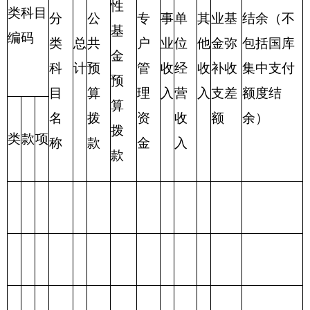
合
计
表三：