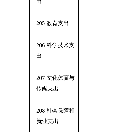
233
债务发行费
支出
小 计
小 计
230 转移性支出
收 入 总
支 出 总 计
计
表五：
一般公共预算支出情况表
编制部门：
克州歌舞团
单位：万元