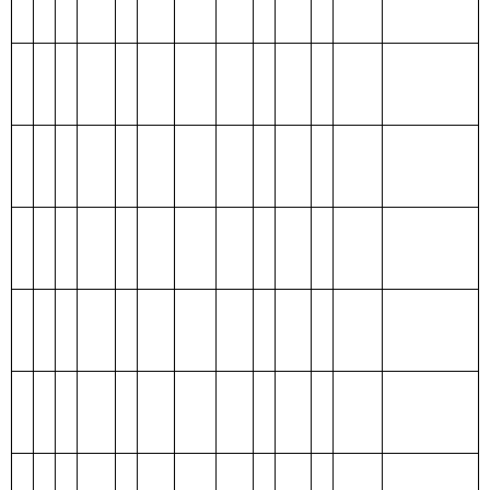
克州歌舞团
支出总体情况表
编制部门：
克州歌舞团
单位：万元
项目
支出预算
功能分类科目
编码
功能分类科目
合
基本支
项目支
名称
计
出
出
类
款
项