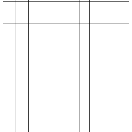
合计
表四：
财政拨款收支预算总体情况表
编制部门：
克州歌舞团
单位：万元
财政拨款收
财政拨款支出
入
合
合
一般公
政府性基
项 目
功 能 分 类
计
计
共预算
金预算
财政拨款
201 一般公共服