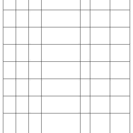
出
207 文化体育与
传媒支出
208 社会保障和
就业支出
209 社会保险基
金支出
210 医疗卫生与
计划生育支出
211 节能环保支