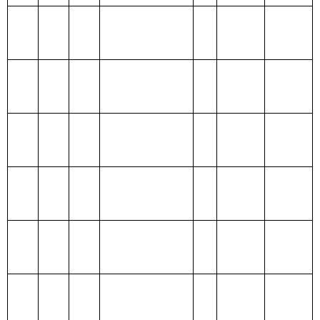
出
212 城乡社区支
出
213 农林水支出
214 交通运输支
出
215 资源勘探信
息等支出
216 商业服务业