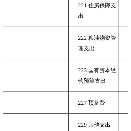
表二：
克州歌舞团
收入总体情况表
填报部门：
克州歌舞团
单位：万元
政
功
一
财
事
府
功能分
能
般
政
业
用事
单位上年
性
类科目
分
公
专
事
单
其
业基
结余（不
基
编码
类
总
共
户
业
位
他
金弥
包括国库
金
科
计
预
管
收
经
收
补收
集中支付
预
目
算
理
入
营
入
支差
额度结
算
名
拨
资
收
额
余）
拨
类
款
项
称
款
金
入
款