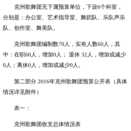
收 入
支 出
预
预
项 目
算
功能分类
算
数
数
201 一般公共服
财政拨款（补助）
务支出
一般公共预算
202 外交支出
政府性基金预算
203 国防支出
204 公共安全支
教育收费(财政专户)
出