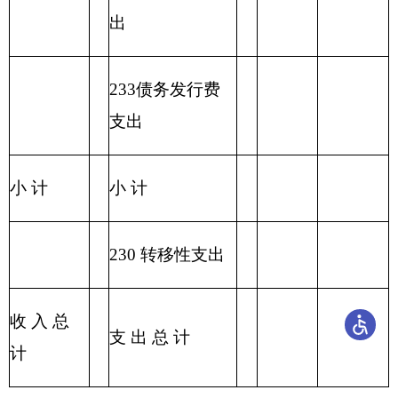
一般公共预算基本支
项目
出
经济分类科目
编码
经济分类科目
小
人员经
公用经费
名称
计
费
类
款
…
…