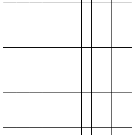
（补助）
务支出
一般公共
202 外交支出
预算
政府性基
203 国防支出
金预算
204 公共安全支
出
205 教育支出
206 科学技术支