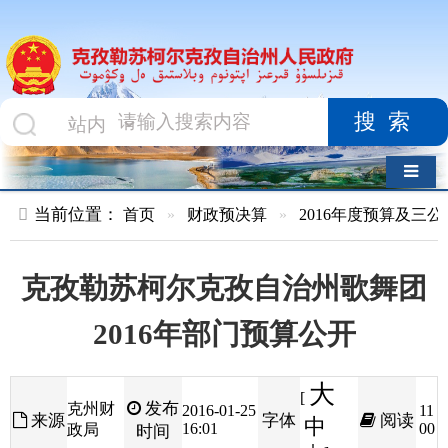
搜索
导航切换
当前位置：
首页
»
财政预决算
»
2016年度预算及三公经费
»
部
克孜勒苏柯尔克孜自治州歌舞团
2016年部门预算公开
大
[
发布
克州财
2016-01-25
11
来源
字体
阅读
中
16:01
00
政局
时间
小
]
克孜勒苏柯尔克孜自治州歌舞团
2016
年部门预