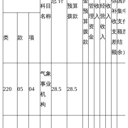
合计
28.5
28.5
表三：
部门支出总体情况表