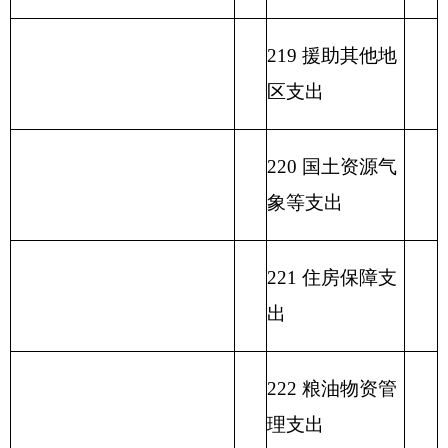
单位上年结余（不包括国
230 转移性支出
库集中支付额度结余）
收 入 总 计
支 出 合 计
表二：
部门收入总体情况表
填报部门：
克州图书馆
单位：万元
政
功
一
财
事
府
功能分
能
般
政
业
用事
单位上年
性
类科目
分
公
专
事
单
其
业基
结余（不
基
编码
类
总
共
户
业
位
他
金弥
包括国库
金