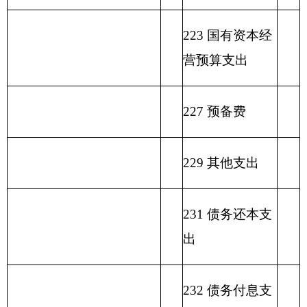
科
计
预
管
收
经
收
补收
集中支付
预
目
算
理
入
营
入
支差
额度结
算
名
拨
资
收
额
余）
拨
类
款
项
称
款
金
入
款