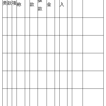
编码
功能分类科目
合
基本支
项目支
名称
计
出
出
类
款
项