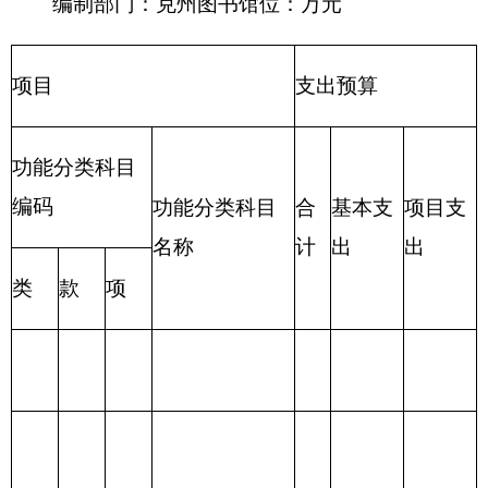
合
合
一般公
政府性基
项 目
功 能 分 类
计
计
共预算
金预算
财政拨款
201 一般公共服
（补助）
务支出
一般公共
202 外交支出
预算
政府性基
203 国防支出
金预算
204 公共安全支