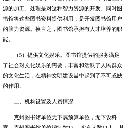
表一：
部门收支总体情况表
编制部门：
克州图书馆
单位：万元
收 入
支 出
预
预
项 目
算
功能分类
算
数
数
201 一般公共服
财政拨款（补助）
务支出
一般公共预算
202 外交支出