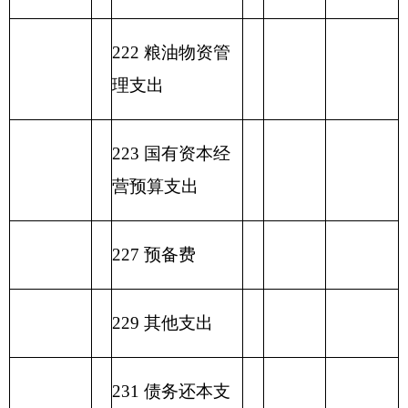
编制部门：
克州图书馆
单位：万元
一般公共预算基本支
项目
出
经济分类科目
编码
经济分类科目
小
人员经
公用经费
名称
计
费
类
款
…