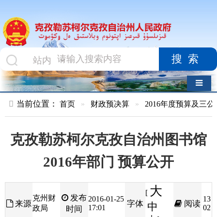
搜索
导航切换
当前位置：
首页
»
财政预决算
»
2016年度预算及三公经费
»
部
克孜勒苏柯尔克孜自治州图书馆
2016年部门 预算公开
大
[
发布
克州财
2016-01-25
13
来源
字体
阅读
中
17:01
02
政局
时间
小
]
克孜勒苏柯尔克孜自治州图书馆2016年部门
预