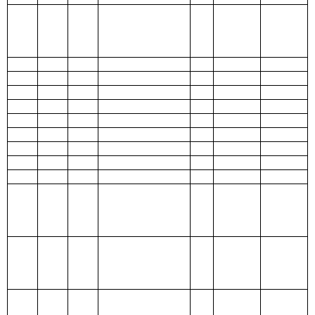
210 医疗卫生与
计划生育支出
211 节能环保支
出
212 城乡社区支
出
213 农林水支出
214 交通运输支
出