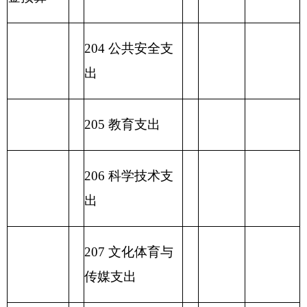
出
2
32 债务付息支
出
233
债务发行费
支出
小 计
小 计
230 转移性支出
收 入 总
支 出 总 计
计