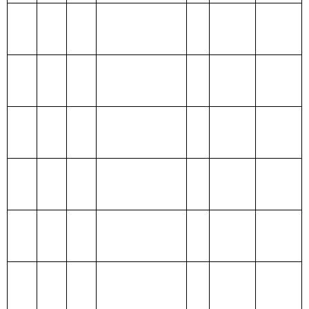
出
205 教育支出
206 科学技术支
出
207 文化体育与
传媒支出
208 社会保障和
就业支出
209 社会保险基
金支出