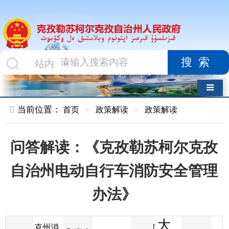
搜索
导航切换
当前位置：
首页
»
政策解读
»
政策解读
问答解读：《克孜勒苏柯尔克孜
自治州电动自行车消防安全管理
办法》
大
[
克州消
发布
2024-12-27
14
来源
防救援
字体
阅读
中
17:05
23
时间
支队
小
]