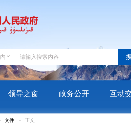
政务新
搜索
之窗
政务公开
互动交流
政务服
正文
解读文
治州电动自行车消防安全管理办
问答解读
通知