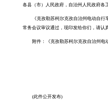
克孜
(此件公开发布)
克孜勒苏柯尔克孜自治州
第一条
为预防和减少电动自行车火灾，保护人民
人民共和国消防法》《新疆维吾尔自治区消防条例》
治区人民政府令第221号）等法律法规，结合克孜勒
本办法。
第二条
本办法适用于克州行政区域内电动自行车