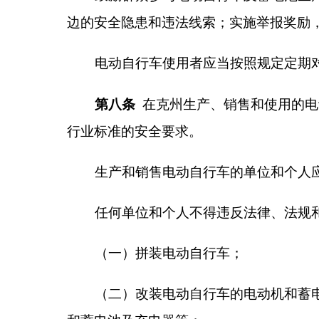
管理。鼓励在电动自行车停放充电场所建设和充电设
工艺、新材料，推进电动自行车消防安全管理智能化
管，打击假冒伪劣产品，保障消费者权益。
第十条
火车站、车站、医院、商场、农贸市场、
筑、公共场所，以及住宅小区、单位应当按照有关标
所，与主体工程同步设计、同步建设、同步验收，并
发展和改革、自然资源、住房和城乡建设、公安
设项目配建电动自行车集中停放充电场所的相关审查
第十一条
住宅小区、单位未建设电动自行车集中
充电场所。公共交通设施、公共建筑、公共场所未建
况设置。自然资源、住房和城乡建设等部门应当根据
法简化相关审批程序，并做好相关衔接工作。