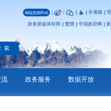
长者版
登录
注册
媒体矩阵
繁體
中国政府网
新疆政府网
务
数据开放
章
：《克孜勒苏柯尔克