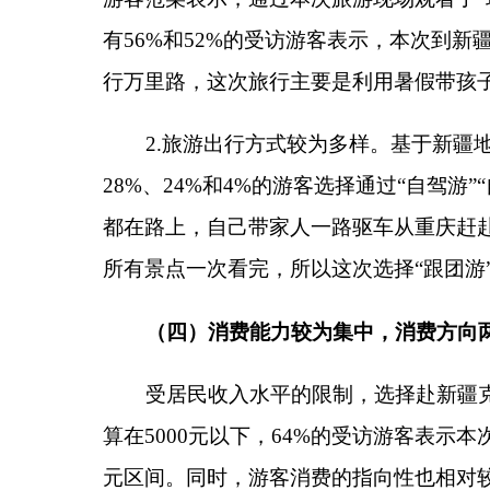
准“购买当地土特产”和“观看民俗文化演出”。参与
族风情，因此在观看民俗文化演出方面的支出相对较多
20%和16%的游客选择将消费更多的用在“购买民族
点的金银玉石饰品假货多、价格贵，还是敬而远之为
二、影响克州旅游行业高质量发展的若干因素
（一）旅游景点过于分散，交通不够方便
1.交通不便利是主要影响因素。调研数据显示，
和克州地区均具备行政区划面积较大的特点，如新疆的总
方公里，相当于两个海南省或台湾省。而较大的地理
没坐过这么久的车，走过这么远的路，只是从喀什出
面，克州部分景区还面临道路破损和路面狭窄的现象，
表示，这两个景点的路面条件太差不说，还有好多较