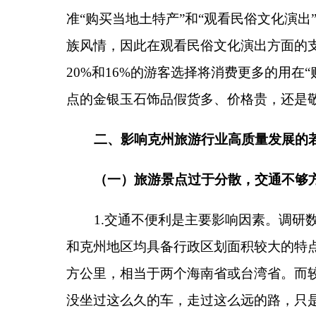
有部分游客不同
程度反映飞机票
价格偏贵、火车票“
2.景点分散影响游客旅游体验。受自然环境和
景点之间的交通距离相对较远，在较大程度上降低了
题，到“白沙湖”“慕士塔格峰”等网红景点从喀什出
题，如“白沙湖”“慕士塔格峰”距离“西极”斯姆哈纳
右。同时，由于州内旅游业发展起步较晚，开发程度
客带来有效的视觉调剂和补充进一步影响了游客的旅
间全用在路上了。
（二）基础设施建设滞后，游玩不够方便
1.餐饮服务场所有所不足。基于克州自然景观
游景点在餐饮服务方面的建设有所不足。一方面，大
通行时间预期不足和估算错误，自己在天门景区、西
午餐。另一方面，由于克州美食产品不够丰富，加之