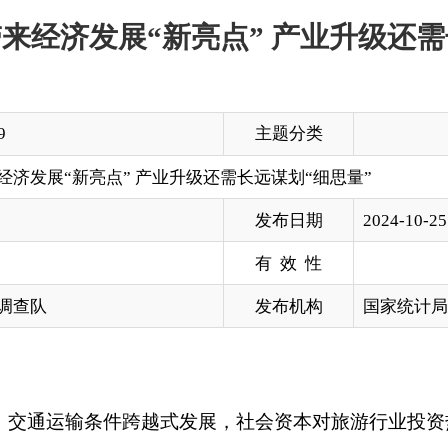
主题分类
亮点” 产业升级还需长远谋划“细思量”
发布日期
2024-10-25 10:11
有 效 性
发布机构
国家统计局克孜勒苏调查队
条件跨越式发展，社会资本对旅游行业投资热度居高不下和
“旅游
期、扩张期。近期，国家统计局克孜勒苏调查队通过与克州文旅局
究克州旅游产业发展态势。调研结果显示，克州旅游行业在近年
源开发程度不深，基础设施建设不够完善等方面的问题需要有针