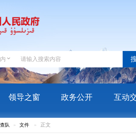
政务新
搜索
之窗
政务公开
互动交流
政务服
件
»
正文
发展“新亮点” 产业升级还需长远谋划“细思