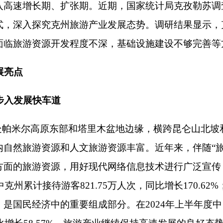
车道
原东部和塔里木盆地边缘，横跨昆仑山北坡和天山南簏，有“万山
源和人文旅游资源丰富。近年来，伴随“旅游兴疆”和“旅游兴州
资源，用好现代网络信息技术进行广泛宣传，推动克州旅游行业
游客821.75万人次，同比增长170.62%；累计实现旅游收入3
国民经济中的重要组成部分。在2024年上半年度中，克州实现旅游收入1
长58.57%，旅游产业继续保持高速发展的良好态势。得益于旅游资源
态度。调研结果显示，高达92%的游客对新疆旅游的整体认可度
源丰富且开发潜力较大，社会各界对克州地区旅游市场发展普遍呈
项目14个、总投资约为15.51亿元，西极时光景区、慕士塔格
业基础设施和重点项目建设进一步提速增效。同时，根据克州文
社2家、新建旅游酒店4家，截至6月底，全州共成功创建国家3A