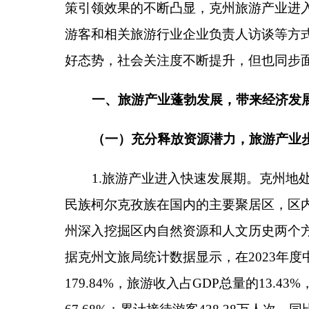
（一）充分释放资源潜力，旅游产业步入发展快
1.旅游产业进入快速发展期。克州地处帕米尔高
民族柯尔克孜族在国内的主要聚居区，区内自然旅游资
州深入挖掘区内自然资源和人文历史两个方面的旅游
据克州文旅局统计数据显示，在2023年度中克州累计接待
179.84%，旅游收入占GDP总量的13.43%，是
67.68%；累计接待游客438.38万人次，同比增
的丰富供给，游客对新疆和克州的旅游环境普遍呈认可
8%的受访游客认为新疆的旅游环境较为一般。
2.旅游投资热度居高不下。得益于州内旅游资
改委统计数字显示，克州在今年计划实施固定资产建设
点项目相继开工建设，较大的投资将推动州内旅游产
今年以来，全州共上报自治区等级民宿2家、成立旅行