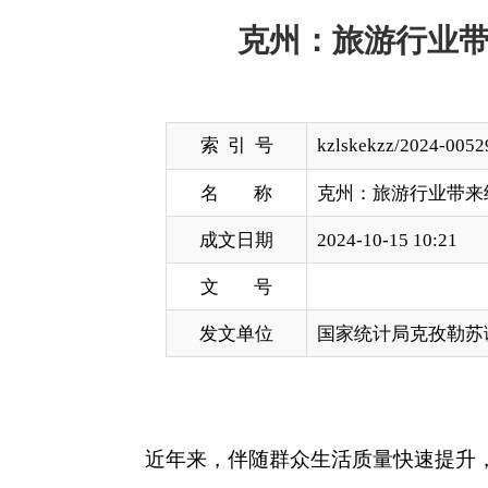
索 引 号
kzlskekzz/2024-00529
名 称
克州：旅游行业带来经济发展“新
成文日期
2024-10-15 10:21
文 号
发文单位
国家统计局克孜勒苏调查队
近年来，伴随群众生活质量快速提升，交通运输
策引领效果的不断凸显，克州旅游产业进入高速增长
游客和相关旅游行业企业负责人访谈等方式，深入探
好态势，社会关注度不断提升，但也同步面临旅游资
一、旅游产业蓬勃发展，带来经济发展亮点