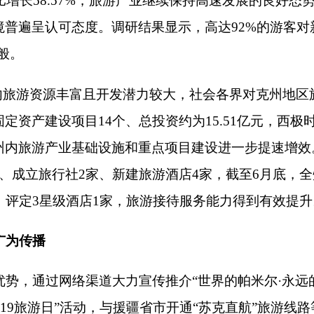
级酒店1家，旅游接待服务能力得到有效提升。
网络渠道大力宣传推介
“世界的帕米尔·永远的玛纳斯”和“来克州
游日”活动，与援疆省市开通“苏克直航”旅游线路等方式，持续做好
结果显示，分别有88%、68%、52%和24%的受访游客通过
疆旅游，并最终选择到克州来旅游。参与调研的河北游客王某表示
游攻略自驾游到克州。参与调研的浙江游客钱某表示，自己是受观
度等网络平台信息制作了攻略。
冰川、原始森林、化石遗迹、丹霞地貌等自然景观较为富集，祖
游的重要因素。调研结果显示，高达84%的受访游客到克州旅游的
川险峻、地貌独特，拥有和内地迥然相异的自然景观，非常值得前