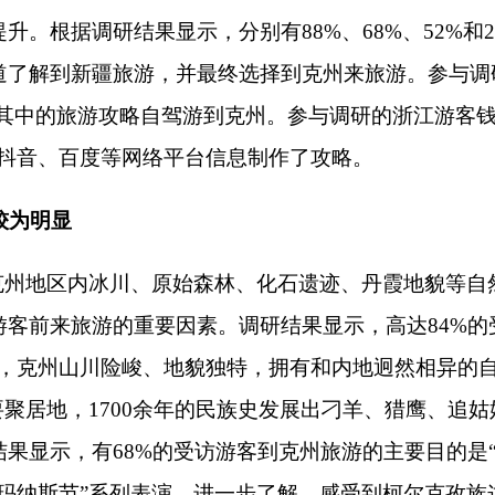
1700余年的民族史发展出刁羊、猎鹰、追姑娘等习俗与传承千年的
68%的受访游客到克州旅游的主要目的是“民族特色文化体验”
系列表演，进一步了解、感受到柯尔克孜族这个“山里的游牧人”
的是“美食探索”和“休闲度假放松心情”。参与调研的安徽游客赵
受一下祖国的大好河山，顺便放松一下心情。
客观实际，游客到新疆旅行的方式总体表现较为丰富。调研结果显
”“旅行社跟团游”和“定制游”到克州进行旅行。参与调研的重庆游客
划自驾完成环疆旅游。参与调研的河北游客唐某则表示，新疆太
几个有代表性的景点就行了。
游客消费能力区间较为集中。调研结果显示，
20%的受访游客表
算在5001-10000元区间，16%的受访游客表示本次旅游消费的预算
中。调研数据显示，在支付“交通住宿餐饮”支出后，76%和68