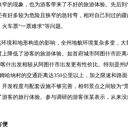
表示，新疆美食翻来覆去就那么几种，且吃多后会不合胃口，现在
为新疆美食“有特色但价格过高”，对新疆美食的价格略有微词。
访游客认为新疆和克州的旅游设施不够完善。一方面，由于克州
所，通行期间的“方便”问题成为“最不方便”的事情。部分游客
大“不方便”，较大程度上影响旅游体验。参与调研的游客李某表
“方便”，在克州旅行期间的如厕问题让自己不堪回首。同时，另
便；新能源车充电设施不够等问题。
强
特点，个别景点旅游产品及服务价格监管仍存在疏漏，“欺客、宰
点“价格监管不到位”。参与调研的游客王某表示，自己在去往景
，自己数次购买纪念品、特色水果等商品时存在“被宰”嫌疑。部
另一方面，特色文创产品不够“特色”，产品形式内容与质量千篇
丰富，特色不鲜明”，另有部分游客在访谈中表示，希望克州旅游景