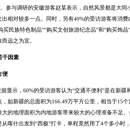
一票难求”等问题。
地形构造的影响，全州地貌环境复杂多变，大量景点被山川阻隔、
游客的旅游体验。如首府城市阿图什市距离相关网红景点均存在
发相较从阿图什市出发更有性价比。特别是州内旅游景点还面临彼
村的交通距离达350公里以上，加之限速和路面条件限制，两地通行
与配套设施不够完善，相邻景点之间较为“荒凉”，通常没有其他
行体验。参与调研的游客张某表示，从来没想过到新疆旅游
要坐
景点均远离城区的客观实际，加之开发程度较低和商业氛围仍然不
量自然景点景区内及周边缺乏餐饮服务场所。参与调研的浙江游
极石碑景区均错过了“饭点”，加之周边没有找到饭店，自己只能
不符合内地游客饮食习惯，在初尝美食带来的短暂“新鲜感”之后