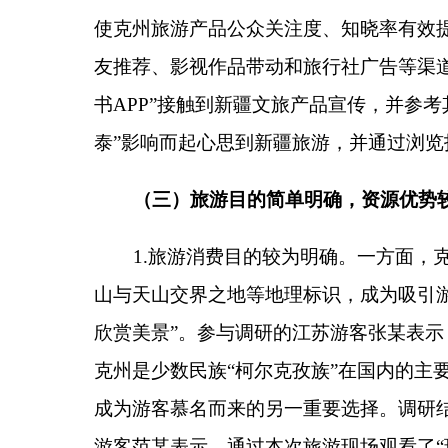
克州是少数民族“柯尔克孜族”在国内的主要聚居地，
成为游客慕名而来的另一重要选择。调研结果显示，有
游客范某表示，通过本次旅游现场观看了“玛纳斯节”
有56%和52%的受访游客表示，本次到新疆旅游的目
行万里路，这次旅行主要是利用暑假带孩子来新疆感
2.旅游出行方式较为多样。基于新疆地大物博的
28%、24%和4%的游客选择通过“自驾游”“自由行
都在路上，自己带家人一路驱车从重庆赶赴新疆，计
所有景点一次看完，所以这次选择“跟团游”，重点看
（四）消费能力较为集中，消费方向两极分化
受居民收入水平的限制，选择赴新疆克州旅游的
算在5000元以下，64%的受访游客表示本次旅游消费的预
元区间。同时，游客消费的指向性也相对较为明显、集