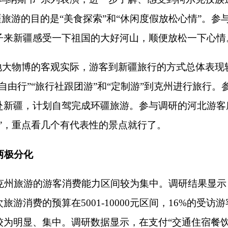
调研的安徽游客赵某表示，自然风景都是大同小异，来疆旅游的目
一点。同时，另有40%的受访游客将消费内容用在了“景区自费项
特色制品”“购买文创旅游纪念品”和“购买饰品”。参与调研的浙江
宜。
60%的受访游客认为“交通不便利”是在新疆和克州旅游面临的最
面积为166.49万平方公里，相当于15个江苏省的面积之和；克
面积为内地游客带来较大的心理准备不足。参与调研的广东游客
发到“西极”打卡，单程竟然用了4个多小时，一天时间全耗费在往
也为游客带来了不好的旅游体验。先后到“天门景区”“西极石碑
为危险且狭窄的急转弯，相对自己到过的疆内其他旅游景点具有