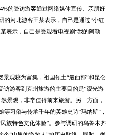
英雄史诗“玛纳斯”，
。参与调研的乌鲁木齐
的历史脉络。同时，尚
某表示，读万卷书不如
示，分别有44%、
陈某表示，新疆的风景
大，自己没有时间把
示本次旅游消费的预
在10001-20000
%的游客将消费内容瞄