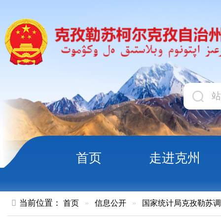
首页
走进克州
领导
当前位置：
首页
»
信息公开
»
国家统计局克孜勒苏调查队
»
文
克州：旅游行业带来经济