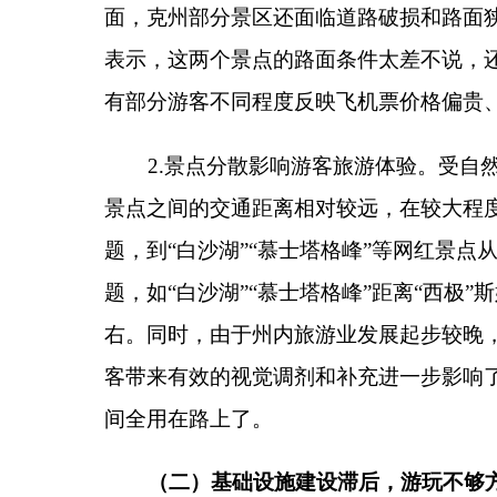
色美食总体上呈失望态度。参与调研的安徽游客汪某
顿”正宗一些的汉餐。同时，尚有48%的受访游客认
2.厕所等便民设施较少。调研过程中，40%
的
受
和通行时间较长，加之沿途缺乏服务区、厕所等便民场
点厕所不开放甚至未建设厕所，造成旅游过程中的较
之间距离过长，加之自己是女性无法像男性一样随地
的相关旅游景点存在房车停车收费过高，上下水不方
（三）旅游监管还有漏洞，消费环境建设还需加
一方面，由于克州旅游景点存在点多面广线长的
生。调研结果显示，29%的受访游客认为克州旅游景
出菜单公示价格进行收费。参与调研的游客张某表示
言“应汲取云南旅游业的教训，杜绝欺客宰客行为”。
客“吐槽”。8%的受访游客认为，克州“文创产品不