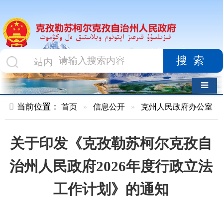
搜索
导航切换
当前位置：
首页
»
信息公开
»
克州人民政府办公室
»
文件
»
关于印发《克孜勒苏柯尔克孜自
治州人民政府2026年度行政立法
工作计划》的通知
索 引 号
01047834X/2026-
主题分类
司法
00213