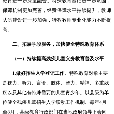
及其监护人开展入学登记工作，对适龄残疾儿童青
少年入学需求进行全覆盖摸底排查，全面摸清底
数，安排进入特殊教育学校就读或采取送教上门等
方式提供特殊教育并纳入学籍管理，做好义务教育
保障工作。
责任单位：
州教育局、州卫生健康委、州民政
局、州残联，各县（市）人民政府
２
.“一人一案”落实教育安置。
完善自治州、县
（市）特殊教育专家委员会，健全组织架构和工作
机制，吸纳更多专业人员参与工作，着力提高专业
化水平，进一步提升对残疾儿童身体状况、接受教
育和适应学校学习生活能力评估认定的规范性和科
学性，
“一人一案”适宜安置每一名残疾儿童。压实