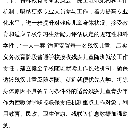
儿童入学需求。乌恰县和阿合奇县要因地制宜合理
配置特殊教育资源，鼓励在九年一贯制普通学校或
寄宿制学校设立特教班。鼓励阿图什市积极探索举
办孤独症儿童少年特殊教育学校（部）。鼓励阿图
什市特殊教育学校根据阿图什市福利院残疾适龄儿
童少年数量，探索合理的设置方式，保障儿童福利
机构内具
备接受教育能力的适龄残疾儿童接受中小
学教育并纳入学籍管理
。
责任单位：
州教育局、州发展改革委、州财政
局、州残联，各县（市）人民政府
4.健全送教上门服务制度。
认真贯彻落实自治
区关于送教上门实施工作的有关要求，健全工作机
制，完善服务标准，定期复评、科学认定送教上门