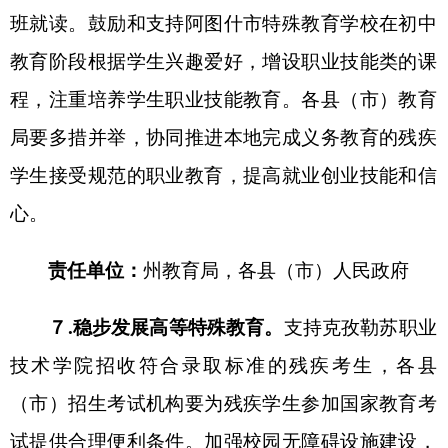
９
.稳步推进融合教学改革。
落实教育部特殊教
育学校义务教育阶段课程实验方案、课程标准和融
合教育教学指南，
使用特殊教育学校义务教育各学
科课程教材，
积极探索科学适宜的孤独症儿童培养
方式，落实教育部孤独症儿童教育指南，逐步建立
助教陪读制度，为孤独症儿童更好融入普通学校学
习生活提供支持。促进特殊教育公平而有质量的发
展。
积极落实《第二期国家手语和盲文规范化行动
计划（
2021－2025年）》
以阿图什市特殊教育学校
为重点，大力推广使用国家通用手语和国家通用盲
文，
结合中华经典诵写讲大赛，在
“诵读中国”经典
诵读大赛
克州
赛区中增设特殊教育组，大力促进推
广国家通用手语
。探索推进融合教育教学教研，
探
索
课程与资源共享机制，提高教育教学质量。