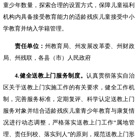
和有条件的儿童福利机构
增设学前部或附设幼儿
园。鼓励
各县（市）
设置专门招收残疾儿童的特殊
教育幼儿园（班）。鼓励条件较完善的普通幼儿园
设立特教部（班）。尽早为残疾儿童提供适宜的保
育、教育、康复、干预服务，做好残疾儿童接受义
务教育的转移衔接服务。
责任单位：
州教育局
、
州
民政局
，
各
县（市）
人民政府
６
.着力发展职业特
殊教育
。
着力发展以职业教
育为主的高中阶段特殊教育，支持
各县（市）
中等
职业学校
（
职业高中
）
和普通高中接收残疾学生随
班就读。
鼓励和支持阿图什市特殊教育学校在初中
教育阶段根据学生兴趣爱好，增设职业技能类的课