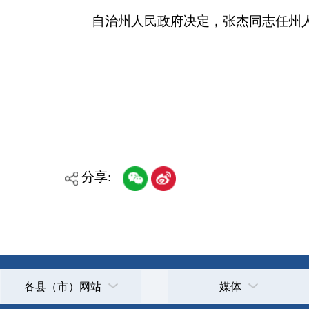
分享:
各县（市）网站
媒体
主办：克孜勒苏柯尔克孜自治州人民政府办公室
承办：克孜勒苏柯尔克孜自治州政务公开信息中心
新公网安备65300102000007号
新ICP备2022000247号
政府网站标识码：6530000002
法律声明
关于我们