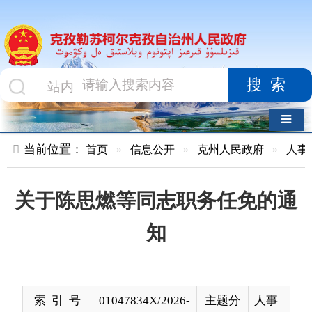
搜索
导航切换
当前位置：
首页
»
信息公开
»
克州人民政府
»
人事任免
»
正
关于陈思燃等同志职务任免的通
知
索 引 号
01047834X/2026-
主题分
人事
00234
类
工作
发布机构
克州人民政府办
发布日
2026-
公室
期
05-18