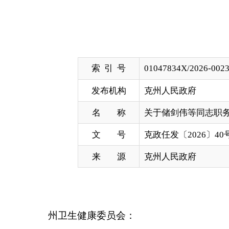
索 引 号
01047834X/2026-00238
发布机构
克州人民政府
名 称
关于储剑伟等同志职务任免的通知
文 号
克政任发〔2026〕40号
来 源
克州人民政府
州卫生健康委员会：
自治州人民政府决定：
储剑伟同志任州卫生健康委员会副主任（江苏援
李勇强同志任州人民医院院长（江苏援疆）；