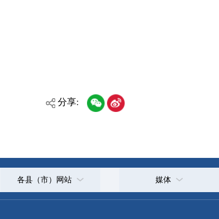
各县（市）网站
媒体
主办：克孜勒苏柯尔克孜自治州人民政府办公室
承办：克孜勒苏柯尔克孜自治州政务公开信息中心
新公网安备65300102000007号
新ICP备2022000247号
政府网站标识码：6530000002
法律声明
关于我们