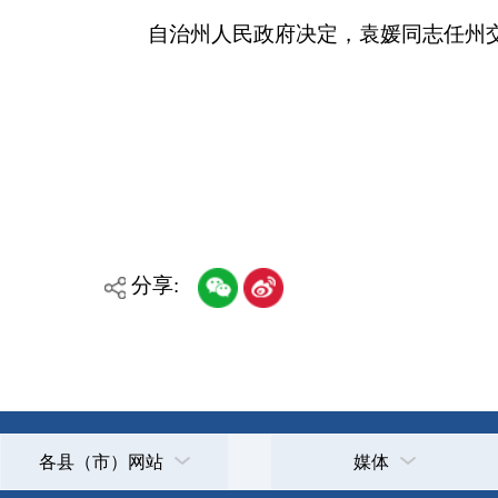
分享:
各县（市）网站
媒体
主办：克孜勒苏柯尔克孜自治州人民政府办公室
承办：克孜勒苏柯尔克孜自治州政务公开信息中心
新公网安备65300102000007号
新ICP备2022000247号
政府网站标识码：6530000002
法律声明
关于我们