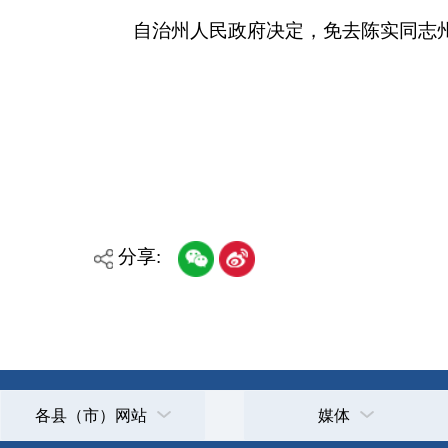
分享:
各县（市）网站
媒体
主办：克孜勒苏柯尔克孜自治州人民政府办公室
承办：克孜勒苏柯尔克孜自治州政务公开信息中心
新公网安备65300102000007号
新ICP备2022000247号
政府网站标识码：6530000002
法律声明
关于我们