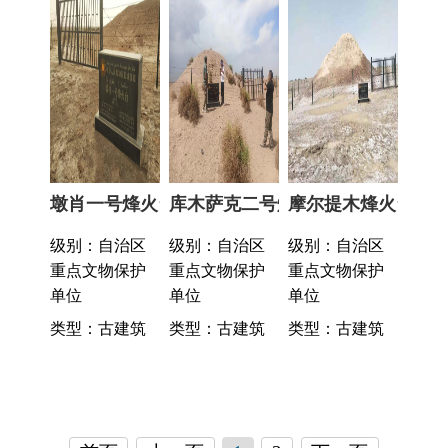
首页
上一页
1
2
下一页
尾页
共 18 条
/
共 2 页
跳转至
页
GO
各县（市）网站
媒体
地州市政府
区政府部门
省区市政府
国家部委局
主办：克孜勒苏柯尔克孜自治州人民政府办公室
承办：克孜勒苏柯尔克孜自治州政务公开信息中心
新公网安备65300102000007号
新ICP备2022000247号
政府网站标识码：6530000002
法律声明
关于我们